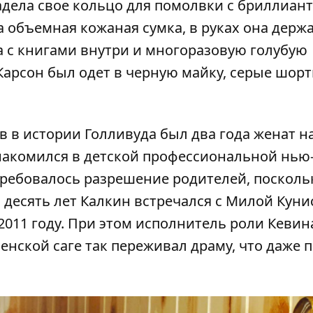
адела свое кольцо для помолвки с бриллиан
а объемная кожаная сумка, в руках она держ
 с книгами внутри и многоразовую голубую
Карсон был одет в черную майку, серые шорт
 в истории Голливуда был два года женат н
знакомился в детской профессиональной нью
ебовалось разрешение родителей, посколь
 десять лет Калкин встречался с
Милой Куни
2011 году. При этом исполнитель роли Кевин
нской саге так переживал драму, что даже 