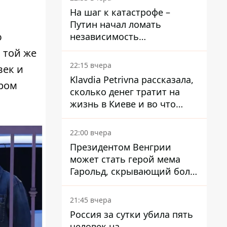
На шаг к катастрофе –
Путин начал ломать
ю
независимость
собственного Центробанка,
 той же
заставив снизить базовую
22:15 вчера
век и
ставку
Klavdia Petrivna рассказала,
ором
сколько денег тратит на
жизнь в Киеве и во что
вкладывает миллионы
22:00 вчера
Президентом Венгрии
может стать герой мема
Гарольд, скрывающий боль
– он возглавил народное
голосование
21:45 вчера
Россия за сутки убила пять
человек на