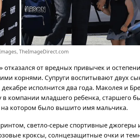
Images, TheImageDirect.com
» отказался от вредных привычек и
остепени
скими корнями
. Супруги воспитывают двух сы
в декабре исполнится два года. Маколея и Бр
 в компании младшего ребенка, старшего б
, на котором было вышито имя мальчика.
принтом,
светло-серые спортивные джогеры 
озовые кроксы, солнцезащитные очки и тем