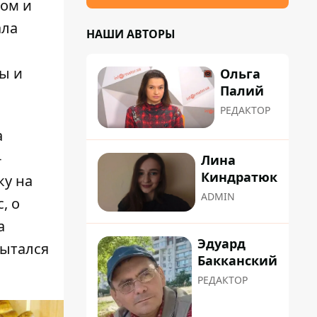
том и
ала
НАШИ АВТОРЫ
ы и
Ольга
Палий
РЕДАКТОР
а
-
Лина
Киндратюк
ку на
ADMIN
с
, о
а
Эдуард
пытался
Бакканский
РЕДАКТОР