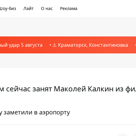
Шоу-биз
Лайт
О нас
Реклама
ный удар 5 августа
⚠️ Краматорск, Константиновка
м сейчас занят Маколей Калкин из ф
у заметили в аэропорту