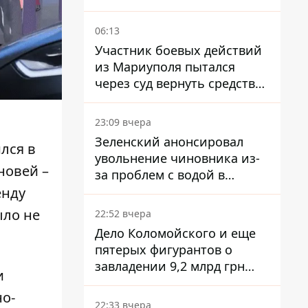
06:13
Участник боевых действий
из Мариуполя пытался
через суд вернуть средства
субсидии со счета в
Ощадбанке – каким было
23:09 вчера
решение
Зеленский анонсировал
лся в
увольнение чиновника из-
новей –
за проблем с водой в
Марганце
енду
ыло не
22:52 вчера
Дело Коломойского и еще
пятерых фигурантов о
завладении 9,2 млрд грн
и
ПриватБанка направили в
но-
суд
22:33 вчера