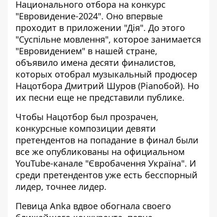
Национального отбора
на конкурс
"Евровидение-2024". Оно впервые
проходит в приложении "Дія". До этого
"Суспільне мовлення", которое занимается
"Евровидением" в нашей стране,
объявило имена десяти финалистов,
которых отобрал музыкальный продюсер
Нацотбора
Дмитрий Шуров
(Pianoбой). Но
их песни еще не представили публике.
Чтобы Нацотбор был прозрачен,
конкурсные композиции девяти
претендентов на попадание в финал были
все же опубликованы на официальном
YouTube-канале
"Євробачення Україна". И
среди претендентов уже есть бесспорный
лидер, точнее лидер.
Певица Anka вдвое обогнала своего