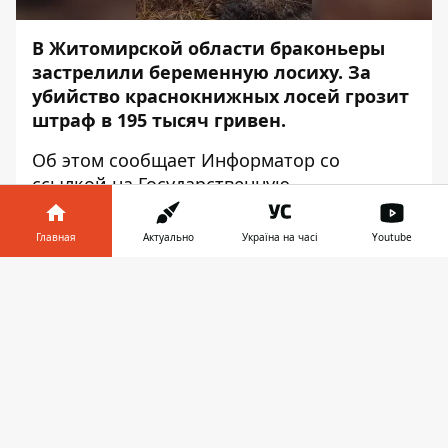
В Житомирской области браконьеры
застрелили беременную лосиху. За
убийство краснокнижных лосей грозит
штраф в 195 тысяч гривен.
Об этом сообщает
Информатор
со
ссылкой на
Государственную
экологическую инспекцию Полесского
округа
.
Главная
Актуально
Україна на часі
Youtube
Во время вскрытия специалисты нашли у
Информатор в
Скачать
животного огнестрельное ранение и то,
телефоне
👉
что лосиха была
беременной. Следователи открыли
уголовное производство по ст. 248
(незаконная охота) Уголовного кодекса
Украины. Сейчас оперативники ищут
причастных к убийству лосихи.