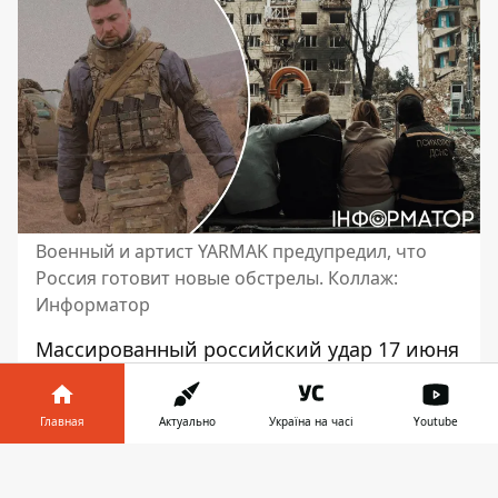
Военный и артист YARMAK предупредил, что
Россия готовит новые обстрелы. Коллаж:
Информатор
Массированный российский удар 17 июня
может стать началом новой серии
обстрелов
Украины. Об этом предупредил
Главная
Актуально
Україна на часі
Youtube
украинский музыкант, рэпер и командир
роты 412-го полка "Немезис" сил
Информатор в
Скачать
беспилотных систем ВСУ Александр Ярмак
телефоне
👉