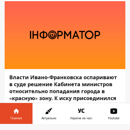
Власти Ивано-Франковска оспаривают
в суде решение Кабинета министров
относительно попадания города в
«
красную
»
зону. К иску присоединился
и город Тернополь.
Об этом
сообщил
мэр Ивано-Франковска
Главная
Актуально
Україна на часі
Youtube
Руслан Марцинкив, — передаёт