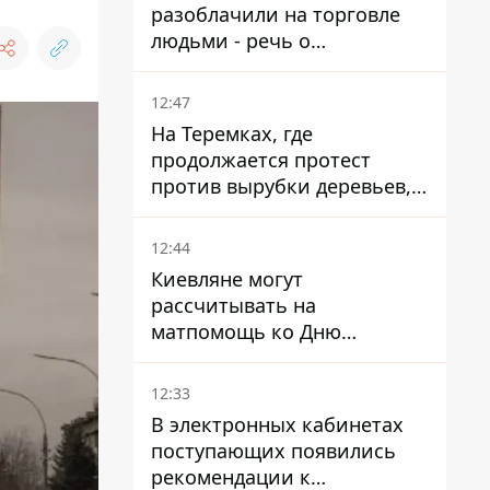
разоблачили на торговле
людьми - речь о
суррогатном материнстве
12:47
На Теремках, где
продолжается протест
против вырубки деревьев,
произошла стычка со
спецназом полиции
12:44
Киевляне могут
рассчитывать на
матпомощь ко Дню
независимости - кому ее
дадут
12:33
В электронных кабинетах
поступающих появились
рекомендации к