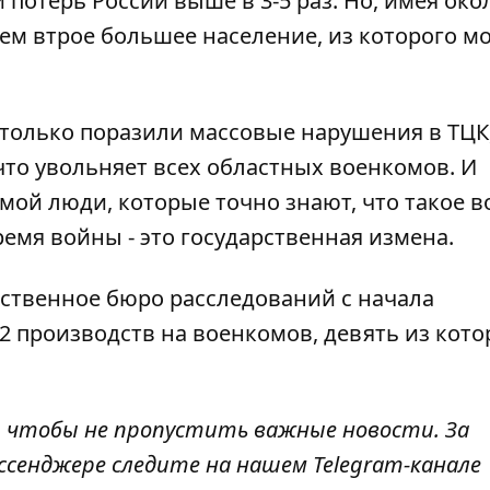
 потерь России выше в 3-5 раз. Но, имея око
ем втрое большее население, из которого м
только поразили массовые нарушения в ТЦК,
что
увольняет всех областных военкомов
. И
емой люди, которые точно знают, что такое в
емя войны - это государственная измена.
ственное бюро расследований с начала
12 производств на военкомов
, девять из кото
, чтобы не пропустить важные новости. За
ссенджере следите на нашем Telegram-канале