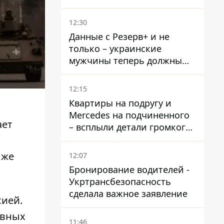
зачислению на бакалавриат
и в магистратуру – что
12:30
нужно успеть до 11 августа
Данные с Резерв+ и не
только – украинские
мужчины теперь должны
доказать непригодность к
службе, чтобы получить
12:15
временную защиту ЕС
Квартиры на подругу и
Mercedes на подчиненного
ает
– всплыли детали громкого
дела НАБУ против
Стефанишиной
 же
12:07
Бронирование водителей -
Укртрансбезопасность
сделала важное заявление
сией.
авных
11:46