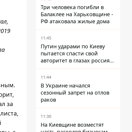
Три человека погибли в
Балаклее на Харьковщине -
ал,
РФ атаковала жилые дома
2019
11:45
Путин ударами по Киеву
ла
пытается спасти свой
авторитет в глазах россиян:
диктатор находится под
давлением - Sky News
11:44
ьным.
В Украине начался
сезонный запрет на отлов
орит,
раков
ал за
листа,
11:30
й
На Киевщине возместят
часть расходов бизнесам,