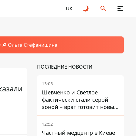
UK
🔎 Ольга Стефанишина
ПОСЛЕДНИЕ НОВОСТИ
13:05
казали
Шевченко и Светлое
фактически стали серой
зоной – враг готовит новые
атаки на Добропольском
направлении
12:52
Частный медцентр в Киеве