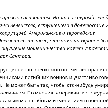
 призыва непонятны. Но это не первый сканд
-на Зеленского, вступившего в должность в 
коррупцией. Американские и европейские
доказательств того, что помощь Украине бы
аже ощущение мошенничества может угрожать
арк Сантора.
ррупционеров-военкомов он считает правил
венниками погибших воинов и участливо гов
 Не может быть так, чтобы кто-нибудь умир
й наживался. По мнению американского журна
ло самым масштабным изменением в военно