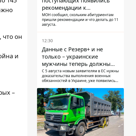
ло 145
поступающих появились
рекомендации к
ожно
зачислению на бакалавриат
МОН сообщил, скольким абитуриентам
пришли рекомендации и что делать до 11
и в магистратуру – что
августа.
нужно успеть до 11 августа
 что он
12:30
Данные с Резерв+ и не
ойна и
только – украинские
мужчины теперь должны
доказать непригодность к
С 5 августа новым заявителям в ЕС нужны
доказательства выполнения военных
службе, чтобы получить
обязанностей в Украине, уже появились
временную защиту ЕС
первые нарекания украинцев - новости
украинцев за границей
рых –