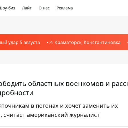
Шоу-биз
Лайт
О нас
Реклама
ный удар 5 августа
⚠️ Краматорск, Константиновка
ободить областных военкомов и расс
дробности
яточникам в погонах и хочет заменить их
, считает американский журналист