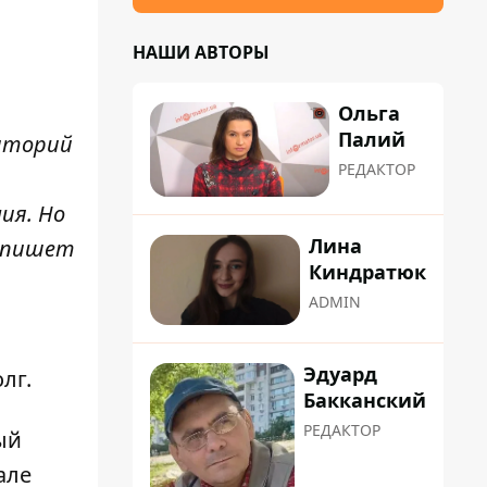
НАШИ АВТОРЫ
Ольга
Палий
риторий
РЕДАКТОР
ия. Но
Лина
– пишет
Киндратюк
ADMIN
Эдуард
лг.
Бакканский
РЕДАКТОР
ый
але