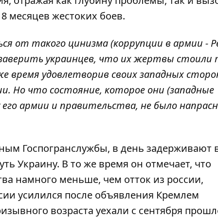
я, отражая как глубину проблемы, так и вызо
8 месяцев жестоких боев.
я от такого цинизма (коррупции в армии - Ре
заверить украинцев, что их жертвы стоили 
же время удовлетворив своих западных сторо
и. Но что состояние, которое они (западные
 его армии и правительства, не было напрасн
нным Госпогранслужбы, в день задерживают 
ь Украину. В то же время он отмечает, что
ва намного меньше, чем отток из россии,
сии усилился после объявления Кремлем
изывного возраста уехали с сентября прошл