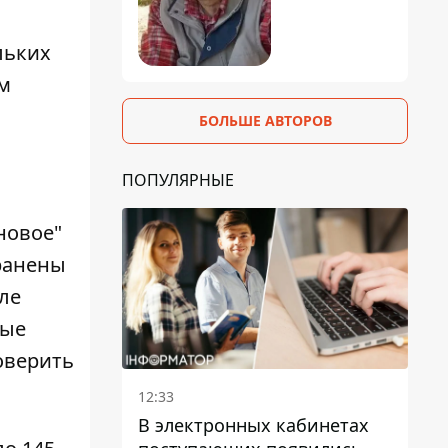
льких
ом
БОЛЬШЕ АВТОРОВ
ПОПУЛЯРНЫЕ
новое"
 ранены
ле
ные
оверить
12:33
В электронных кабинетах