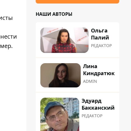
НАШИ АВТОРЫ
исты
Ольга
анести
Палий
мер.
РЕДАКТОР
Лина
Киндратюк
ADMIN
Эдуард
Бакканский
РЕДАКТОР