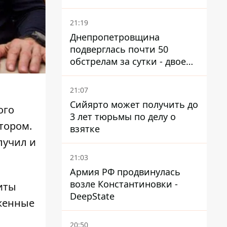
21:19
Днепропетровщина
подверглась почти 50
обстрелам за сутки - двое
погибших, шесть
пострадавших
21:07
Сийярто может получить до
ого
3 лет тюрьмы по делу о
стором
.
взятке
лучил и
21:03
Армия РФ продвинулась
возле Константиновки -
иты
DeepState
уженные
20:50