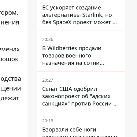
ЕС ускоряет создание
тором.
альтернативы Starlink, но
инения
без SpaceX проект может не
обойтись
20:36
В Wildberries продали
еменах
товаров военного
орошок
назначения на сотни
миллионов, но удары ВСУ
изменили ситуацию
водства
20:27
рещении
Сенат США одобрил
законопроект об "адских
длежит
санкциях" против России и
Ирана
20:13
Взорвали себе ноги -
оккупанты массово калечат