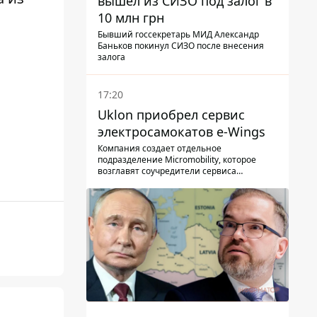
вышел из СИЗО под залог в
10 млн грн
Бывший госсекретарь МИД Александр
Баньков покинул СИЗО после внесения
залога
17:20
Uklon приобрел сервис
электросамокатов e-Wings
Компания создает отдельное
подразделение Micromobility, которое
возглавят соучредители сервиса
самокатов.