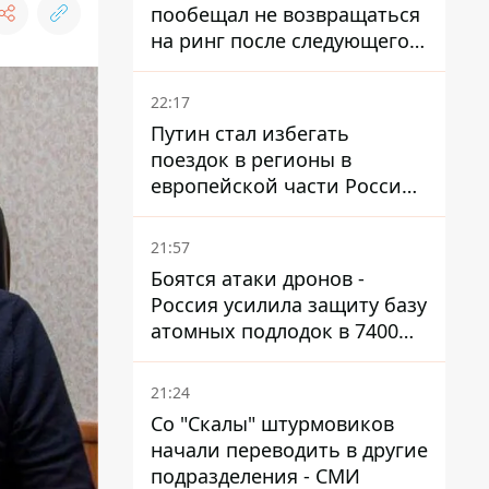
пообещал не возвращаться
на ринг после следующего
боя
22:17
Путин стал избегать
поездок в регионы в
европейской части России,
куда регулярно долетают
дроны
21:57
Боятся атаки дронов -
Россия усилила защиту базу
атомных подлодок в 7400
км от Украины
21:24
Со "Скалы" штурмовиков
начали переводить в другие
подразделения - СМИ