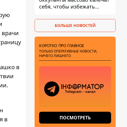
себя, чтобы избежать
штурмов - ГУР
орую
и
БОЛЬШЕ НОВОСТЕЙ
м врачи
границу
КОРОТКО ПРО ГЛАВНОЕ
ТОЛЬКО ОПЕРАТИВНЫЕ НОВОСТИ,
НИЧЕГО ЛИШНЕГО
машко в
ствии
ии.
он
ПОСМОТРЕТЬ
я в