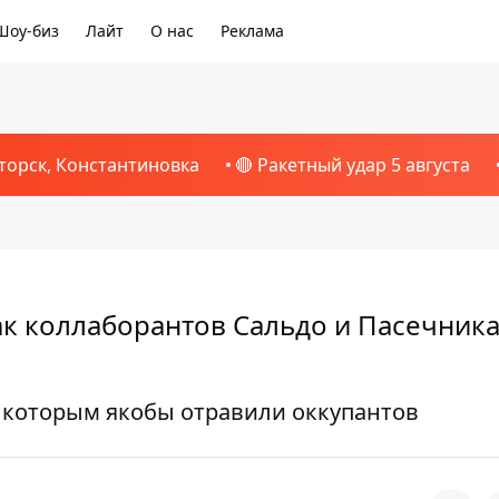
Шоу-биз
Лайт
О нас
Реклама
торск, Константиновка
🔴 Ракетный удар 5 августа
ак коллаборантов Сальдо и Пасечник
 которым якобы отравили оккупантов