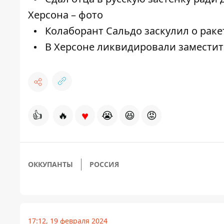
Херсона – фото
Колаборант Сальдо заскулил о ракет
В Херсоне ликвидировали заместите
♥
👍
🔥
😭
😆
😡
ОККУПАНТЫ
РОССИЯ
17:12, 19 февраля 2024