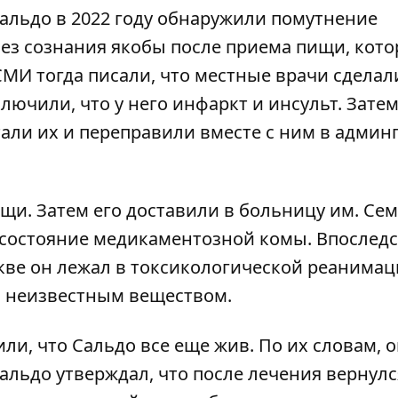
альдо в 2022 году
обнаружили помутнение
 без сознания якобы после приема пищи, кот
МИ тогда писали, что местные врачи сделал
лючили, что у него инфаркт и инсульт. Зате
тали их и переправили вместе с ним в админ
щи. Затем его доставили в больницу им. Се
в состояние медикаментозной комы. Впослед
кве он лежал в токсикологической реанимац
и неизвестным веществом.
или, что
Сальдо все еще жив
. По их словам, 
альдо утверждал, что после лечения вернулс