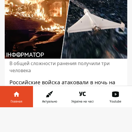
В общей сложности ранения получили три
человека
Российские войска атаковали в ночь на
понедельник, 14 июля,
атаковали дронами
Днепропетровскую область
. Из-за ударов
Главная
Актуально
Україна на часі
Youtube
пострадали три человека, двое из
которых - дети. Есть много разрушений
Информатор в
Скачать
гражданской инфраструктуры, были
телефоне
👉
пожары.