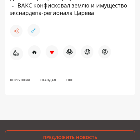
ВАКС конфисковал землю и имущество
экснардепа-регионала Царева
♥
🔥
😭
😆
😡
👍
КОРРУПЦИЯ
СКАНДАЛ
ГФС
ПРЕДЛОЖИТЬ НОВОСТЬ