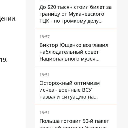
и Чехии
До $20 тысяч стоил билет за
границу от Мукачевского
щении.
ТЦК - по громкому делу
первые подозрения
получили двое бывших
18:57
руководителей
Виктор Ющенко возглавил
наблюдательный совет
Национального музея
19.
Голодомора-геноцида – что
известно о должности
18:51
Осторожный оптимизм
исчез - военные ВСУ
назвали ситуацию на
фронте более сложной - Bild
18:51
Польша готовит 50-й пакет
военной помощи Украине -