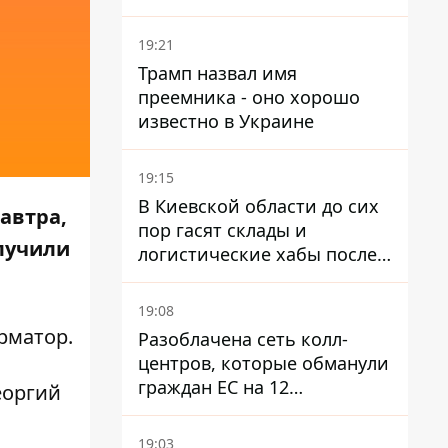
охоту на людей в городах
19:21
Трамп назвал имя
преемника - оно хорошо
известно в Украине
19:15
В Киевской области до сих
автра,
пор гасят склады и
олучили
логистические хабы после
прилетов ракет - ГСЧС
19:08
рматор
.
Разоблачена сеть колл-
центров, которые обманули
граждан ЕС на 12
еоргий
миллионов - совместная
операция полиции Украины
19:03