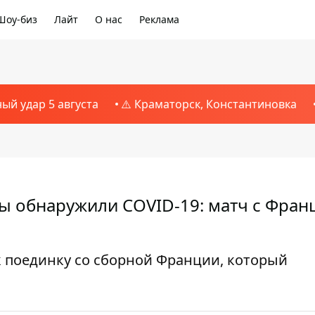
Шоу-биз
Лайт
О нас
Реклама
ный удар 5 августа
⚠️ Краматорск, Константиновка
ны обнаружили COVID-19: матч с Фран
 поединку со сборной Франции, который