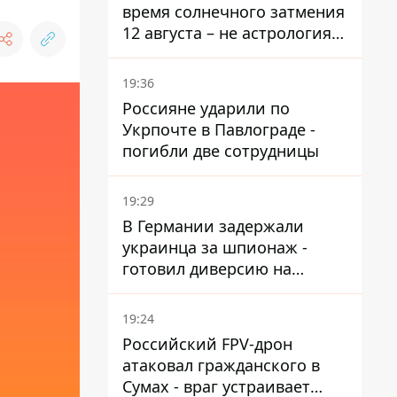
время солнечного затмения
12 августа – не астрология,
в Брюсселе готовятся к
экстренным мероприятиям
19:36
Россияне ударили по
Укрпочте в Павлограде -
погибли две сотрудницы
19:29
В Германии задержали
украинца за шпионаж -
готовил диверсию на
военном предприятии
19:24
Российский FPV-дрон
атаковал гражданского в
Сумах - враг устраивает