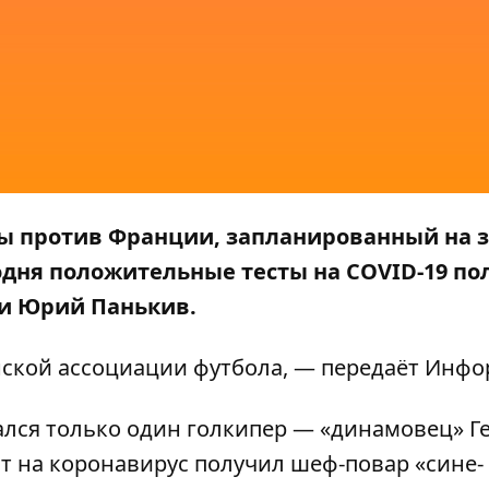
ы против Франции, запланированный на з
егодня положительные тесты на COVID-19 п
и Юрий Панькив.
ской ассоциации футбола
, — передаёт
Инфо
лся только один голкипер — «динамовец» Г
т на коронавирус получил шеф-повар «сине-