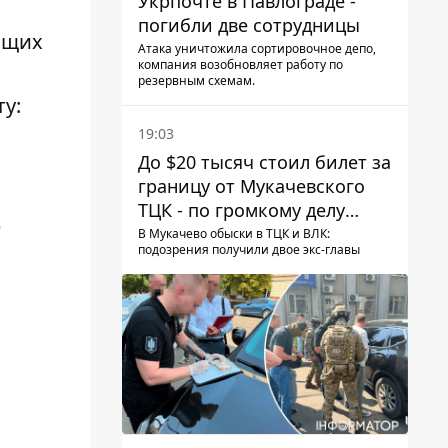
Укрпочте в Павлограде -
погибли две сотрудницы
ющих
Атака уничтожила сортировочное депо,
компания возобновляет работу по
резервным схемам.
у:
19:03
До $20 тысяч стоил билет за
границу от Мукачевского
ТЦК - по громкому делу
р
первые подозрения
В Мукачево обыски в ТЦК и ВЛК:
подозрения получили двое экс-главы
получили двое бывших
руководителей