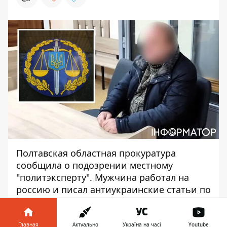
Полтавская областная прокуратура
сообщила о подозрении местному
"политэксперту". Мужчина работал на
россию и писал антиукраинские статьи по
заказу для росмедиа "Фонд
стратегической культуры". Он
оправдывал
российскую агрессию
и дискредитировал
Главная
Актуально
Україна на часі
Youtube