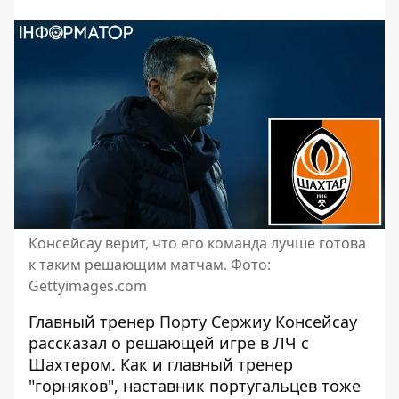
Консейсау верит, что его команда лучше готова
к таким решающим матчам. Фото:
Gettyimages.com
Главный тренер Порту Сержиу Консейсау
рассказал о решающей игре в ЛЧ с
Шахтером.
Как и главный тренер
"горняков"
, наставник португальцев тоже