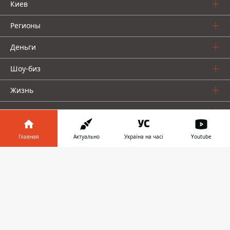
Киев
Регионы
Деньги
Шоу-биз
Жизнь
О нас
Главная
Актуально
Україна на часі
Youtube
Информатор в
Скачать
телефоне
👉
Информатор проекты
Столица
Ваши финансы
Авто
Geek