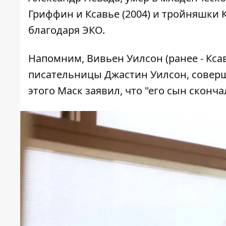
Гриффин и Ксавье (2004) и тройняшки К
благодаря ЭКО.
Напомним, Вивьен Уилсон (ранее - Ксав
писательницы Джастин Уилсон, соверш
этого Маск заявил, что "его сын сконча