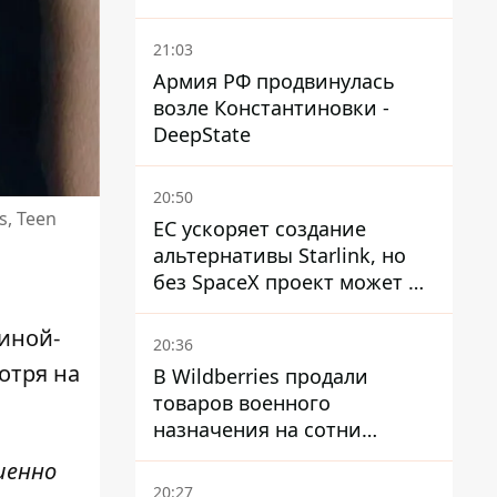
21:03
Армия РФ продвинулась
возле Константиновки -
DeepState
20:50
s, Teen
ЕС ускоряет создание
альтернативы Starlink, но
без SpaceX проект может не
обойтись
чиной-
20:36
отря на
В Wildberries продали
товаров военного
назначения на сотни
миллионов, но удары ВСУ
шенно
изменили ситуацию
20:27