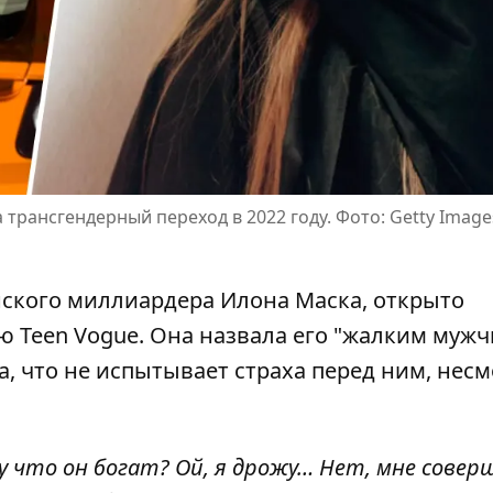
трансгендерный переход в 2022 году. Фото: Getty Image
нского
миллиардера Илона Маска
, открыто
ю Teen Vogue. Она назвала его "жалким муж
а, что не испытывает страха перед ним, несм
у что он богат? Ой, я дрожу… Нет, мне совер