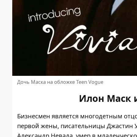
Дочь Маска на обложке Teen Vogue
Илон Маск 
Бизнесмен является многодетным отцом
первой жены, писательницы Джастин Уи
Александр Невада, умер в младенческо