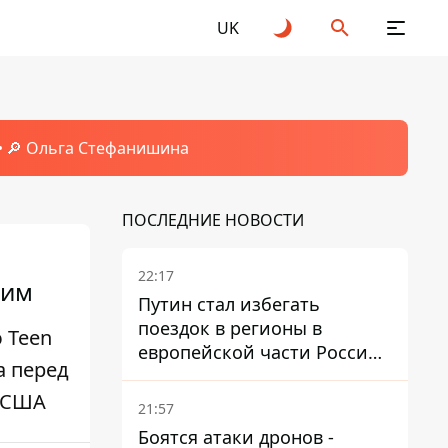
UK
🔎 Ольга Стефанишина
ПОСЛЕДНИЕ НОВОСТИ
22:17
ким
Путин стал избегать
поездок в регионы в
 Teen
европейской части России,
а перед
куда регулярно долетают
в США
дроны
21:57
Боятся атаки дронов -