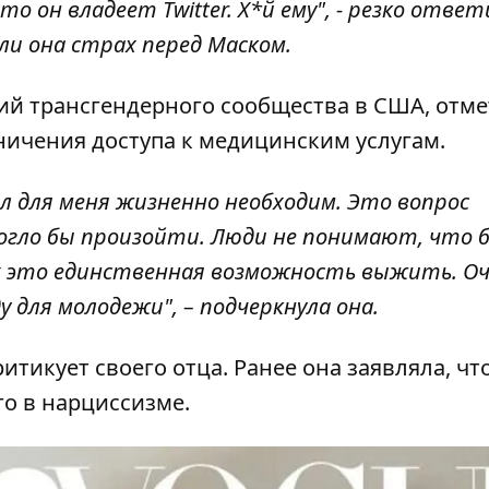
что он владеет Twitter. Х*й ему", - резко отве
 ли она
страх перед Маском
.
ий трансгендерного сообщества в США, отме
аничения доступа к медицинским услугам.
л для меня жизненно необходим. Это вопрос
о могло бы произойти. Люди не понимают, что
их это единственная возможность выжить. О
 для молодежи", – подчеркнула она.
итикует своего отца. Ранее она заявляла, чт
го в нарциссизме.