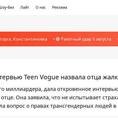
Шоу-биз
Лайт
О нас
Реклама
торск, Константиновка
🔴 Ракетный удар 5 августа
тервью Teen Vogue назвала отца жал
го миллиардера, дала откровенное интервью
 отце. Она заявила, что не испытывает страх
яла вопрос о правах трансгендерных людей 