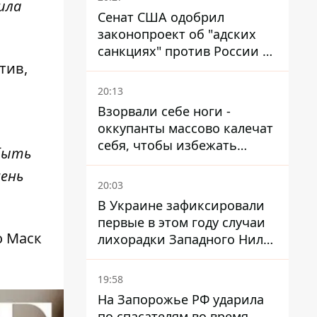
тила
Сенат США одобрил
законопроект об "адских
санкциях" против России и
тив,
Ирана
20:13
Взорвали себе ноги -
оккупанты массово калечат
себя, чтобы избежать
 быть
штурмов - ГУР
чень
20:03
В Украине зафиксировали
первые в этом году случаи
о Маск
лихорадки Западного Нила:
два человека заразились
после укусов комаров
19:58
На Запорожье РФ ударила
по спасателям во время