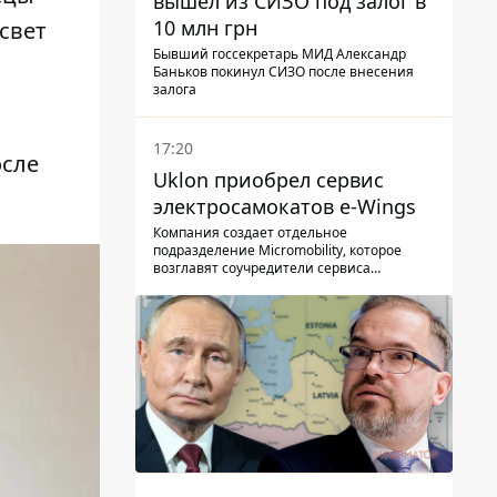
вышел из СИЗО под залог в
10 млн грн
свет
Бывший госсекретарь МИД Александр
Баньков покинул СИЗО после внесения
залога
17:20
осле
Uklon приобрел сервис
электросамокатов e-Wings
Компания создает отдельное
подразделение Micromobility, которое
возглавят соучредители сервиса
самокатов.