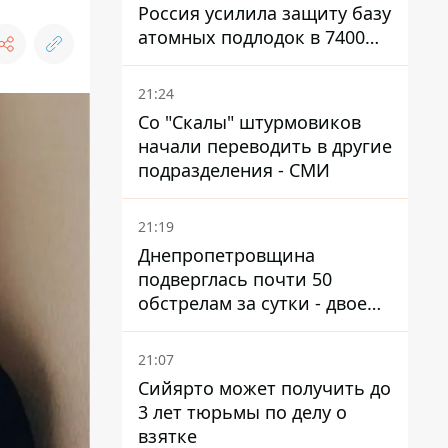
Россия усилила защиту базу
атомных подлодок в 7400
км от Украины
21:24
Со "Скалы" штурмовиков
начали переводить в другие
подразделения - СМИ
21:19
Днепропетровщина
подверглась почти 50
обстрелам за сутки - двое
погибших, шесть
пострадавших
21:07
Сийярто может получить до
3 лет тюрьмы по делу о
взятке