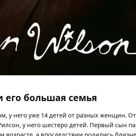
и его большая семья
, у него уже 14 детей от разных женщин. От
лсон, у него шестеро детей. Первый сын па
м возрасте, а впоследствии родились близн