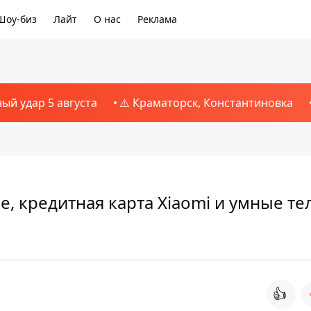
Шоу-биз
Лайт
О нас
Реклама
ный удар 5 августа
⚠️ Краматорск, Константиновка
, кредитная карта Xiaomi и умные те
👍