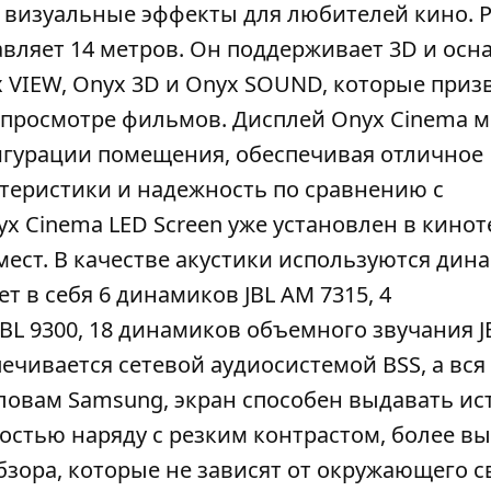
визуальные эффекты для любителей кино. 
авляет 14 метров. Он поддерживает 3D и ос
 VIEW, Onyx 3D и Onyx SOUND, которые при
 просмотре фильмов. Дисплей Onyx Cinema 
игурации помещения, обеспечивая отличное
ктеристики и надежность по сравнению с
 Cinema LED Screen уже установлен в кинот
мест. В качестве акустики используются дин
 в себя 6 динамиков JBL AM ​​7315, 4
L 9300, 18 динамиков объемного звучания JB
печивается сетевой аудиосистемой BSS, а вся
 словам Samsung, экран способен выдавать и
остью наряду с резким контрастом, более в
зора, которые не зависят от окружающего св