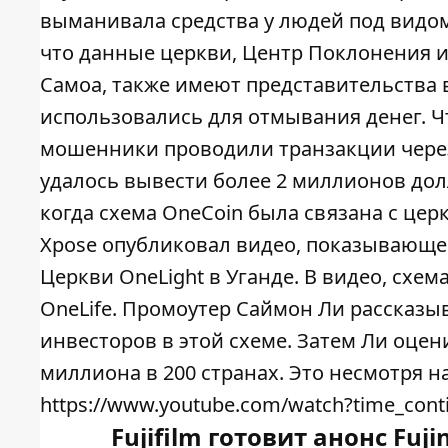
выманивала средства у людей под видом
что данные церкви, Центр Поклонения 
Самоа, также имеют представительства 
использовались для отмывания денег. 
мошенники проводили транзакции через
удалось вывести более 2 миллионов долл
когда схема OneCoin была связана с цер
Xpose опубликовал видео, показывающе
Церкви OneLight в Уганде. В видео, схе
OneLife. Промоутер Саймон Ли рассказы
инвесторов в этой схеме. Затем Ли оцен
миллиона в 200 странах. Это несмотря на
https://www.youtube.com/watch?time_con
Fujifilm готовит анонс Fuji