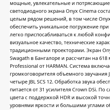
мощные, увлекательные и потрясающие 
светодиодного экрана Onyx Cinema сост
целым рядом решений, в том числе Onyx
обеспечить уникальное погружение при
легко приспосабливаться к любой конф
визуальное качество, технические хара
традиционными проекторами. Экран Onyx
Swagath в Бангалоре и рассчитан на 618 
Professional от HARMAN. Система включает
громкоговорителя объемного звучания JB
четыре JBL SCS 12. Обработка звука обес
питается от 31 усилителя Crown DSi. По
цвета с поддержкой HDR и высокой точн
уровнями яркости и большими углами об