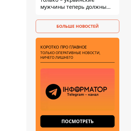
мужчины теперь должны
доказать непригодность к
службе, чтобы получить
БОЛЬШЕ НОВОСТЕЙ
временную защиту ЕС
КОРОТКО ПРО ГЛАВНОЕ
ТОЛЬКО ОПЕРАТИВНЫЕ НОВОСТИ,
НИЧЕГО ЛИШНЕГО
ПОСМОТРЕТЬ