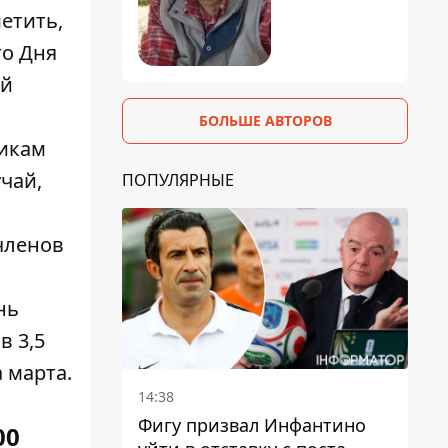
етить,
го Дня
ей
БОЛЬШЕ АВТОРОВ
никам
чай,
ПОПУЛЯРНЫЕ
членов
нь
в 3,5
 марта.
14:38
Фигу призвал Инфантино
00