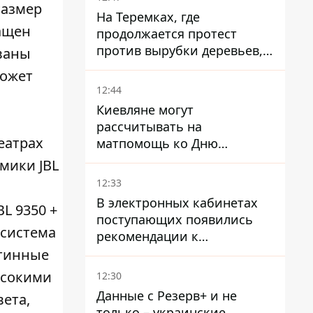
Размер
На Теремках, где
нащен
продолжается протест
против вырубки деревьев,
званы
произошла стычка со
может
спецназом полиции
12:44
Киевляне могут
рассчитывать на
еатрах
матпомощь ко Дню
независимости - кому ее
амики JBL
дадут
12:33
В электронных кабинетах
L 9350 +
поступающих появились
 система
рекомендации к
зачислению на бакалавриат
стинные
и в магистратуру – что
ысокими
12:30
нужно успеть до 11 августа
Данные с Резерв+ и не
ета,
только – украинские