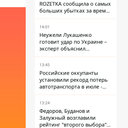
ROZETKA сообщила о самых
больших убытках за время
существования компании
14:01
Неужели Лукашенко
готовит удар по Украине –
эксперт объяснил
настоящее назначение
новой гомельской бригады
13:45
Российские оккупанты
установили рекорд потерь
автотранспорта в июле -
почти 14 тысяч единиц
13:24
Федоров, Буданов и
Залужный возглавили
рейтинг "второго выбора"