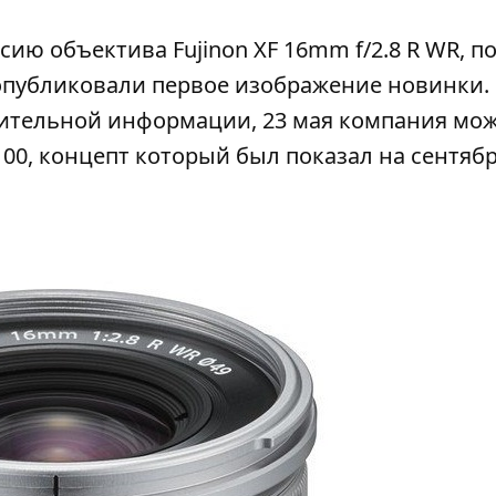
рсию объектива Fujinon XF 16mm f/2.8 R WR, п
и опубликовали первое изображение новинки.
арительной информации, 23 мая компания мо
100, концепт который был показал на сентяб