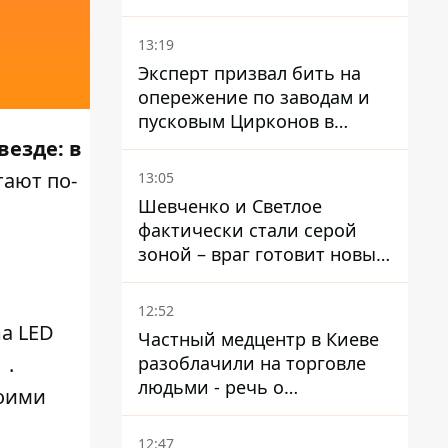
украинцев - опрос показал
альтернативные симпатии
13:19
Эксперт призвал бить на
опережение по заводам и
пусковым Цирконов в
России
везде: в
тают по-
13:05
Шевченко и Светлое
фактически стали серой
зоной – враг готовит новые
атаки на Добропольском
направлении
12:52
a LED
Частный медцентр в Киеве
разоблачили на торговле
.
людьми - речь о
воими
суррогатном материнстве
12:47