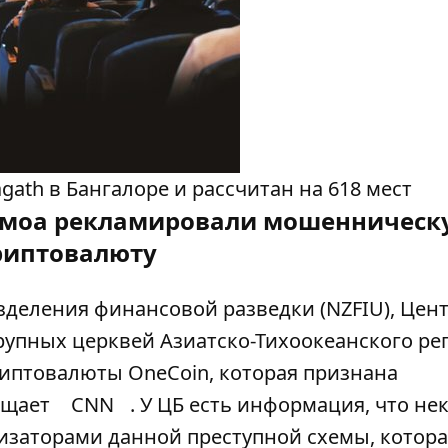
gath в Бангалоре и рассчитан на 618 мест
амоа рекламировали мошенническ
риптовалюту
зделения финансовой разведки (NZFIU), Це
рупных церквей Азиатско-Тихоокеанского ре
иптовалюты OneCoin, которая признана
бщает
CNN
. У ЦБ есть информация, что не
изаторами данной преступной схемы, котор