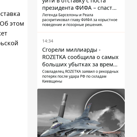
уйти в отставку с поста
президента ФИФА – спасти
оставка
футбол еще не поздно
Легенда Барселоны и Реала
раскритиковал главу ФИФА за корыстное
 Об этом
поведение и позорные решения.
жет
14:34
рьской
Сгорели миллиарды -
ROZETKA сообщила о самых
больших убытках за время
существования компании
Совладелец ROZETKA заявил о рекордных
потерях после удара РФ по складам
Киевщины