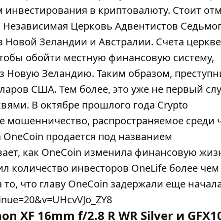
 инвестирования в криптовалюту. Стоит отм
и Независимая Церковь Адвентистов Седьмо
в Новой Зеландии и Австралии. Счета церкв
Чтобы обойти местную финансовую систему,
 Новую Зеландию. Таким образом, преступ
аров США. Тем более, это уже не первый слу
квями. В октябре прошлого года Crypto
е мошенничество, распространяемое среди 
ма OneCoin продается под названием
вает, как OneCoin изменила финансовую жиз
ил количество инвесторов OneLife более чем 
 то, что главу OneCoin задержали еще начала
tinue=20&v=UHcvVJo_ZY8
non XF 16mm f/2.8 R WR Silver и GFX1