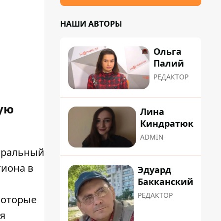
НАШИ АВТОРЫ
Ольга
Палий
РЕДАКТОР
ую
Лина
Киндратюк
ADMIN
нтральный
гиона в
Эдуард
Бакканский
РЕДАКТОР
которые
ая