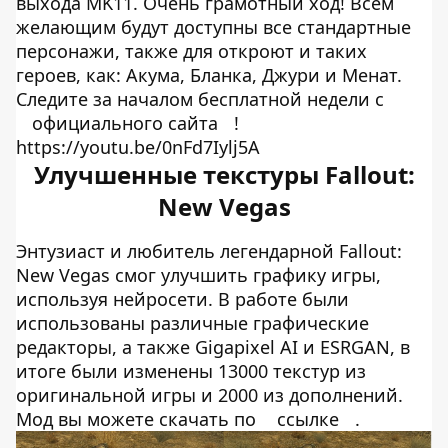
выхода MK11. Очень грамотный ход! Всем
желающим будут доступны все стандартные
персонажи, также для откроют и таких
героев, как: Акума, Бланка, Джури и Менат.
Следите за началом бесплатной недели с
официального сайта
!
https://youtu.be/0nFd7Iylj5A
Улучшенные текстуры Fallout:
New Vegas
Энтузиаст и любитель легендарной Fallout:
New Vegas смог улучшить графику игры,
используя нейросети. В работе были
использованы различные графические
редакторы, а также Gigapixel AI и ESRGAN, в
итоге были изменены 13000 текстур из
оригинальной игры и 2000 из дополнений.
Мод вы можете скачать по
ссылке
.