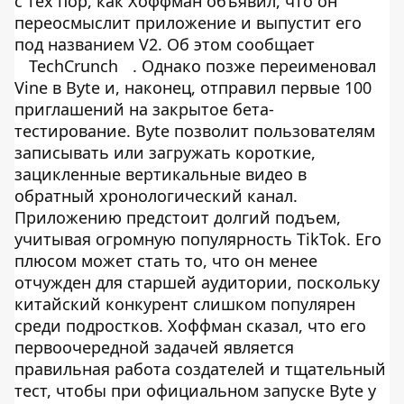
с тех пор, как Хоффман объявил, что он
переосмыслит приложение и выпустит его
под названием V2. Об этом сообщает
TechCrunch
. Однако позже переименовал
Vine в Byte и, наконец, отправил первые 100
приглашений на закрытое бета-
тестирование. Byte позволит пользователям
записывать или загружать короткие,
зацикленные вертикальные видео в
обратный хронологический канал.
Приложению предстоит долгий подъем,
учитывая огромную популярность TikTok. Его
плюсом может стать то, что он менее
отчужден для старшей аудитории, поскольку
китайский конкурент слишком популярен
среди подростков. Хоффман сказал, что его
первоочередной задачей является
правильная работа создателей и тщательный
тест, чтобы при официальном запуске Byte у