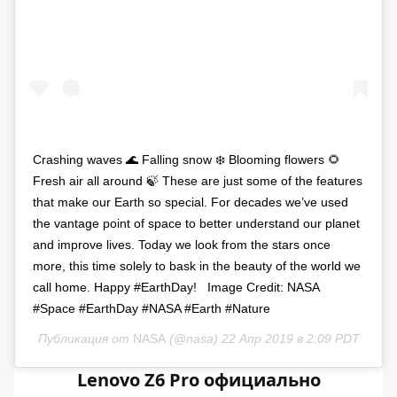
Crashing waves 🌊 Falling snow ❄️ Blooming flowers 🌻
Fresh air all around 🍃 These are just some of the features
that make our Earth so special. For decades we’ve used
the vantage point of space to better understand our planet
and improve lives. Today we look from the stars once
more, this time solely to bask in the beauty of the world we
call home. Happy #EarthDay! ⁣ ⁣ Image Credit: NASA⁣ ⁣
#Space #EarthDay #NASA #Earth #Nature⁣
Публикация от
NASA
(@nasa)
22 Апр 2019 в 2:09 PDT
Lenovo Z6 Pro официально