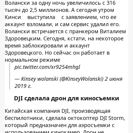
Волански за одну ночь увеличилось с 316
тысяч до 2,5 миллионов. А сегодня утром
Кинси
выступила
с заявлением, что ее
аккаунт взломали, и сам сервис удалил его.
Волански встречается с пранкером Виталием
Здоровецким. Сегодня, кстати, на некоторое
время заблокировали и аккаунт
Здоровецкого. Но сейчас он работает в
нормальном режиме
pic.twitter.com/xr9254mhgI
— Kinsey wolanski (@KinseyWolanski)
2 июня
2019 г.
DJI сделала дрон для киносъемки
Китайская компания DJI, производящая
беспилотники, сделала октокоптер DJI Storm,
который предназначен для аэросъемки с
использованием кинокамер. Дрон не