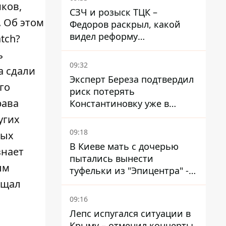
правозащитники бьют
ков,
СЗЧ и розыск ТЦК –
тревогу
 Об этом
Федоров раскрыл, какой
видел реформу
tch?
мобилизации
ь
09:32
а сдали
Эксперт Береза ​​подтвердил
го
риск потерять
рава
Константиновку уже в
ближайшие месяцы
угих
09:18
ных
В Киеве мать с дочерью
знает
пытались вынести
ым
туфельки из "Эпицентра" -
суд вынес приговор
ещал
09:16
Лепс испугался ситуации в
Крыму – отменил концерты