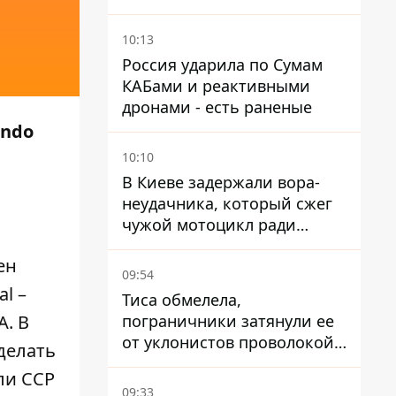
дал ответ, который вряд ли
понравится украинцам
10:13
Россия ударила по Сумам
КАБами и реактивными
дронами - есть раненые
endo
10:10
В Киеве задержали вора-
неудачника, который сжег
чужой мотоцикл ради
содержимого багажника
ен
09:54
l –
Тиса обмелела,
пограничники затянули ее
. В
от уклонистов проволокой
делать
Егоза, которая убивает
ли CCP
диких животных -
09:33