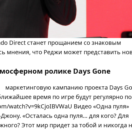
ndo Direct станет прощанием со знаковым
сь мнения, что Реджи может представить но
тмосферном ролике Days Gone
маркетинговую кампанию проекта Days Go
 ближайшее время по игре будут регулярно п
com/watch?v=9kCjoIBVWaU Видео «Одна пуля»
Джону. «Осталась одна пуля… для кого? Для
жного? Этот мир придет за тобой и никогда 