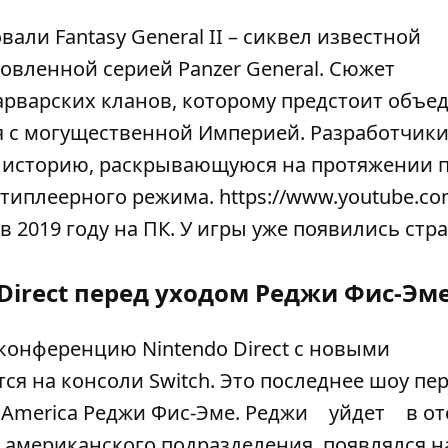
али Fantasy General II – сиквел известной
новленной серией Panzer General. Сюжет
арварских кланов, которому предстоит объе
я с могущественной Империей. Разработчик
 историю, раскрывающуюся на протяжении 
типлеерного режима. https://www.youtube.co
 в 2019 году на ПК. У игры уже появились стр
Direct перед уходом Реджи Фис-Эм
 конференцию Nintendo Direct с новыми
ся на консоли Switch. Это последнее шоу пе
f America Реджи Фис-Эме. Реджи
уйдет
в от
 американского подразделения, появлялся н