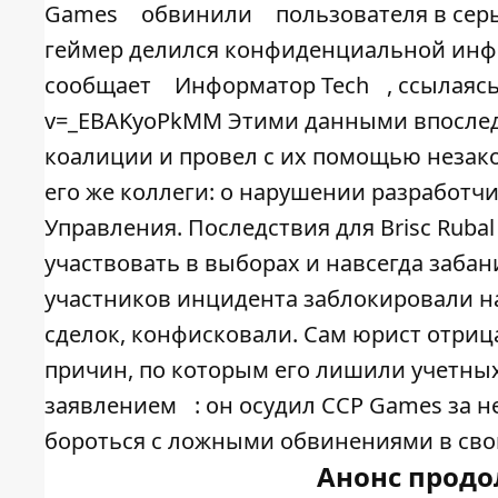
Games
обвинили
пользователя в сер
геймер делился конфиденциальной инфо
сообщает
Информатор Tech
, ссылаяс
v=_EBAKyoPkMM Этими данными впослед
коалиции и провел с их помощью незак
его же коллеги: о нарушении разработч
Управления. Последствия для Brisc Ruba
участвовать в выборах и навсегда забан
участников инцидента заблокировали на
сделок, конфисковали. Сам юрист отрица
причин, по которым его лишили учетны
заявлением
: он осудил CCP Games за 
бороться с ложными обвинениями в свой
Анонс продо