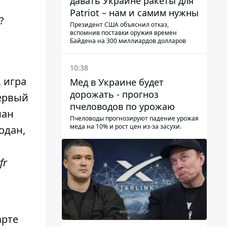
давать Украине ракеты для
х
Patriot – нам и самим нужны
?
Президент США объяснил отказ,
вспомнив поставки оружия времен
Байдена на 300 миллиардов долларов
10:38
, игра
Мед в Украине будет
дорожать - прогноз
ервый
пчеловодов по урожаю
ман
Пчеловоды прогнозируют падение урожая
меда на 10% и рост цен из-за засухи.
одан,
fr
арте