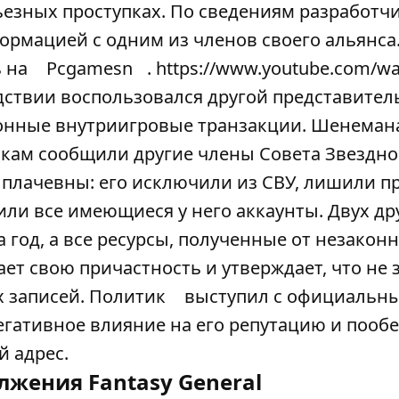
ьезных проступках. По сведениям разработчи
рмацией с одним из членов своего альянса.
ь на
Pcgamesn
. https://www.youtube.com/wa
ствии воспользовался другой представител
онные внутриигровые транзакции. Шенеман
икам сообщили другие члены Совета Звездно
l плачевны: его исключили из СВУ, лишили п
или все имеющиеся у него аккаунты. Двух др
 год, а все ресурсы, полученные от незакон
ет свою причастность и утверждает, что не 
х записей. Политик
выступил с официальн
негативное влияние на его репутацию и пооб
 адрес.
лжения Fantasy General