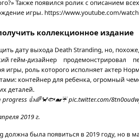
ого?» Также появился ролик с описанием все
дение игры. https://www.youtube.com/watch
 получить коллекционное издание
ить дату выхода Death Stranding, но, похоже
кий гейм-дизайнер
продемонстрировал
п
оя игры, роль которого исполняет актер Нор
тами: контейнер для ребенка, огромный чем
их деталей.
 in progress 👍🌈🦀🐟🐋☔️
pic.twitter.com/8tn0oudw
апреля 2019 г.
g должна была появиться в 2019 году, но в м