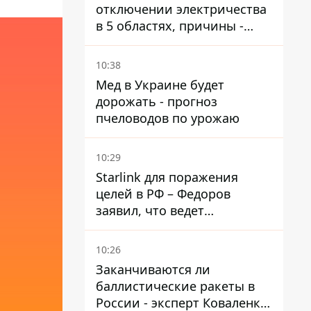
отключении электричества
в 5 областях, причины -
обстрелы и жара
10:38
Мед в Украине будет
дорожать - прогноз
пчеловодов по урожаю
10:29
Starlink для поражения
целей в РФ – Федоров
заявил, что ведет
переговоры с Илоном
Маском
10:26
Заканчиваются ли
баллистические ракеты в
России - эксперт Коваленко