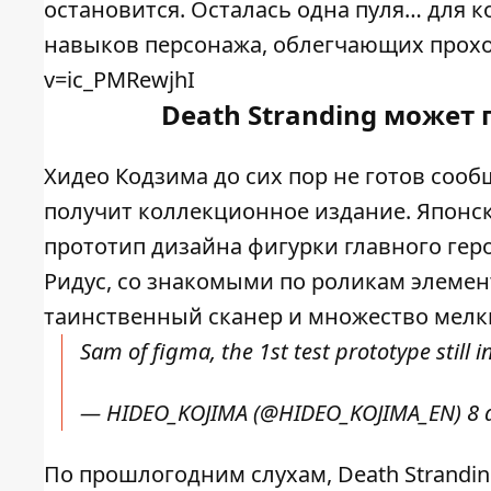
остановится. Осталась одна пуля… для к
навыков персонажа, облегчающих прохож
v=ic_PMRewjhI
Death Stranding может
Хидео Кодзима до сих пор не готов сообщ
получит коллекционное издание. Японс
прототип дизайна фигурки главного гер
Ридус, со знакомыми по роликам элемен
таинственный сканер и множество мелк
Sam of figma, the 1st test prototype still
— HIDEO_KOJIMA (@HIDEO_KOJIMA_EN)
8 
По прошлогодним слухам, Death Strandin