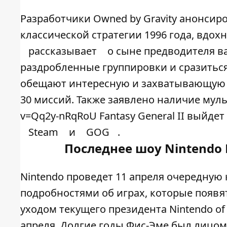
Разработчики Owned by Gravity анонсиров
классической стратегии 1996 года, вдох
рассказывает
о сыне предводителя в
раздробленные группировки и сразитьс
обещают интересную и захватывающую
30 миссий. Также заявлено наличие муль
v=Qq2y-nRqRoU Fantasy General II выйдет
Steam
и
GOG
.
Последнее шоу Nintendo 
Nintendo проведет 11 апреля очередную
подробностями об играх, которые появят
уходом текущего президента Nintendo o
апреля. Долгие годы Фис-Эме был лицом