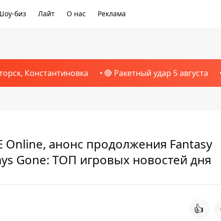
Шоу-биз
Лайт
О нас
Реклама
торск, Константиновка
🔴 Ракетный удар 5 августа
E Online, анонс продолжения Fantasy
ys Gone: ТОП игровых новостей дня
👍