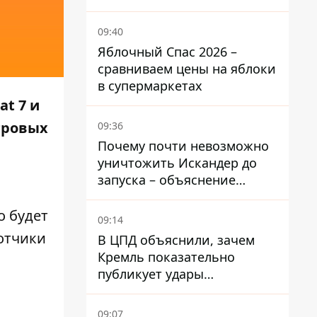
переполненном пляже
09:40
Яблочный Спас 2026 –
сравниваем цены на яблоки
в супермаркетах
t 7 и
игровых
09:36
Почему почти невозможно
уничтожить Искандер до
запуска – объяснение
Флеша
о будет
09:14
отчики
В ЦПД объяснили, зачем
Кремль показательно
публикует удары
баллистики по Киеву
09:07