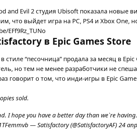
 and Evil 2 студия Ubisoft показала новые в
м, что выйдет игра на PC, PS4 и Xbox One, н
.be/EFf9Rz_TUNo
sfactory в Epic Games Store
в стиле “песочница” продала за месяц в Epi
тель, но тем не менее разработчики не спеша
аз говорит о том, что инди-игры в Epic Game
opies sold.
d. I hope you have a better day than we`re having.
1v1TFemmvb
— Satisfactory (@SatisfactoryAF)
24 ап