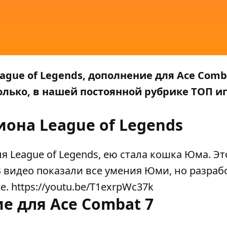
gue of Legends, дополнение для Ace Comba
е только, в нашей постоянной рубрике ТОП 
она League of Legends
я League of Legends, ею стала кошка Юма. Эт
 видео показали все умения Юми, но разраб
е. https://youtu.be/T1exrpWc37k
е для Ace Combat 7