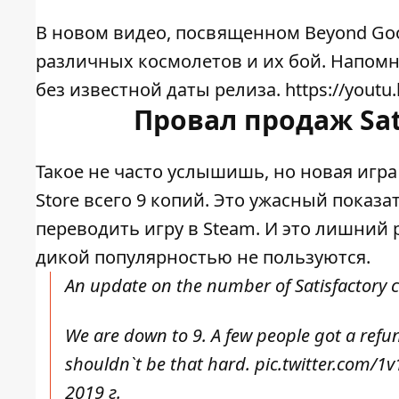
В новом видео, посвященном Beyond Good
различных космолетов и их бой. Напомни
без известной даты релиза. https://youtu
Провал продаж Sati
Такое не часто услышишь, но новая игра 
Store всего 9 копий. Это ужасный показа
переводить игру в Steam. И это лишний р
дикой популярностью не пользуются.
An update on the number of Satisfactory c
We are down to 9. A few people got a refun
shouldn`t be that hard.
pic.twitter.com/
2019 г.