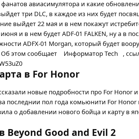
т фанатов авиасимулятора и какие обновлени
 выйдет три DLC, в каждое из них будет посв
ние выйдет 22 мая и в нем покажут истребит
июня и в нем будет ADF-01 FALKEN, ну а в по
ности ADFX-01 Morgan, который будет воор
 Об этом сообщает
Информатор Tech
, ссы
hJW53uZ0
арта в For Honor
ссказали новые подробности про For Honor 
е за последнии пол года комьюнити For Honor
вила о добавлении нового бойца и карту в я
 Beyond Good and Evil 2