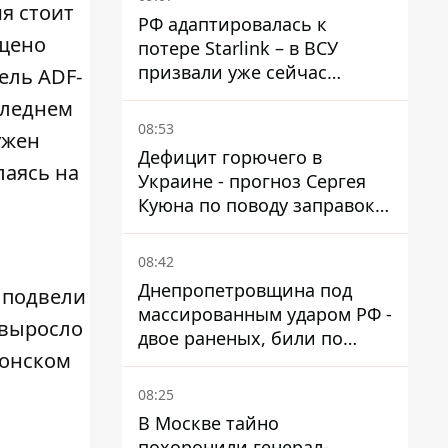
я стоит
РФ адаптировалась к
ящено
потере Starlink – в ВСУ
призвали уже сейчас
ель ADF-
создавать РЭБ против
следнем
новой угрозы
08:53
ужен
Дефицит горючего в
лаясь на
Украине - прогноз Сергея
Куюна по поводу заправок и
очередей
08:42
Днепропетровщина под
и подвели
массированным ударом РФ -
 выросло
двое раненых, били по
понском
Никопольщине и
Синельниковщине
08:25
В Москве тайно
похоронили генерал-