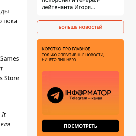
лейтенанта Игоря
иды
Иерусалимова – мог
о пока
погибнуть от взрыва в
БОЛЬШЕ НОВОСТЕЙ
ресторане
КОРОТКО ПРО ГЛАВНОЕ
ТОЛЬКО ОПЕРАТИВНЫЕ НОВОСТИ,
c Games
НИЧЕГО ЛИШНЕГО
т
s Store
 It
реля
ПОСМОТРЕТЬ