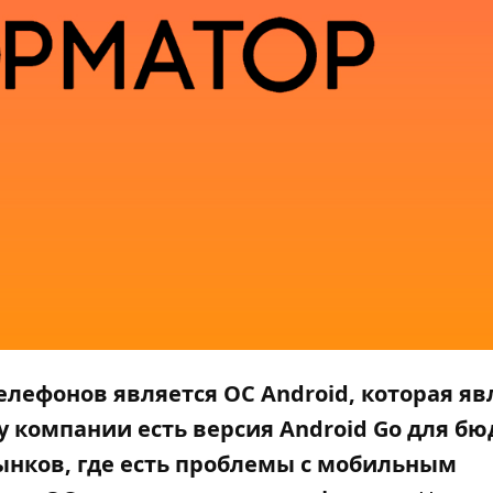
ефонов является ОС Android, которая яв
 у компании есть версия Android Go для б
нков, где есть проблемы с мобильным