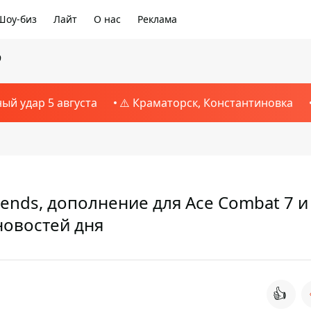
Шоу-биз
Лайт
О нас
Реклама
9
ный удар 5 августа
⚠️ Краматорск, Константиновка
ends, дополнение для Ace Combat 7 и
новостей дня
👍