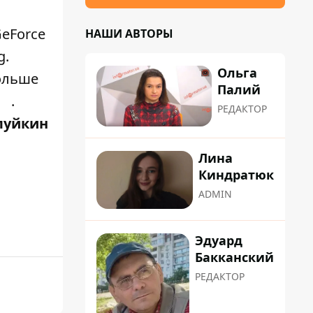
eForce
НАШИ АВТОРЫ
g.
Ольга
больше
Палий
.
РЕДАКТОР
луйкин
Лина
Киндратюк
ADMIN
Эдуард
Бакканский
РЕДАКТОР