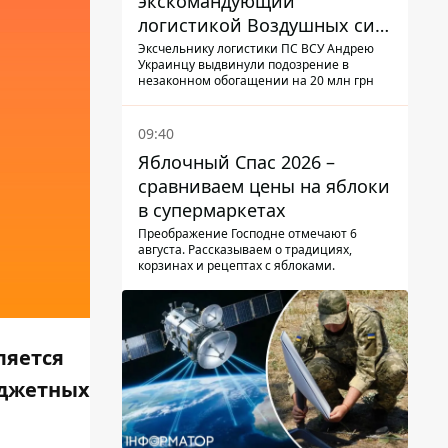
экскомандующий
логистикой Воздушных сил
ВСУ получил новое
Эксчельнику логистики ПС ВСУ Андрею
Украинцу выдвинули подозрение в
подозрение
незаконном обогащении на 20 млн грн
09:40
Яблочный Спас 2026 –
сравниваем цены на яблоки
в супермаркетах
Преображение Господне отмечают 6
августа. Рассказываем о традициях,
корзинах и рецептах с яблоками.
ляется
юджетных