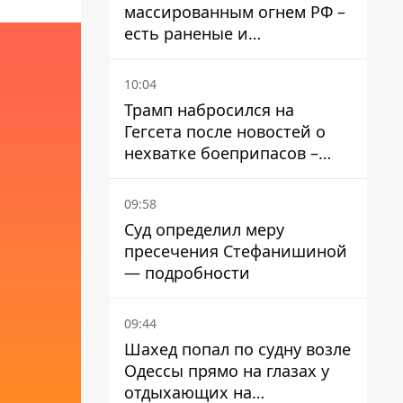
массированным огнем РФ –
есть раненые и
масштабные разрушения
10:04
Трамп набросился на
Гегсета после новостей о
нехватке боеприпасов –
требовал объяснений
09:58
Суд определил меру
пресечения Стефанишиной
— подробности
09:44
Шахед попал по судну возле
Одессы прямо на глазах у
отдыхающих на