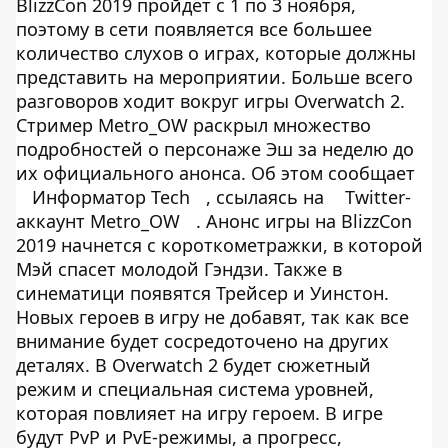
BlizzCon 2019 пройдет с 1 по 3 ноября,
поэтому в сети появляется все большее
количество слухов о играх, которые должны
представить на мероприятии. Больше всего
разговоров ходит вокруг игры Overwatch 2.
Стример Metro_OW раскрыл множество
подробностей о персонаже Эш за неделю до
их официального анонса. Об этом сообщает
Информатор Tech
, ссылаясь на
Twitter-
аккаунт Metro_OW
. Анонс игры на BlizzCon
2019 начнется с короткометражки, в которой
Мэй спасет молодой Гэндзи. Также в
синематици появятся Трейсер и Уинстон.
Новых героев в игру не добавят, так как все
внимание будет сосредоточено на других
деталях. В Overwatch 2 будет сюжетный
режим и специальная система уровней,
которая повлияет на игру героем. В игре
будут PvP и PvE-режимы, а прогресс,