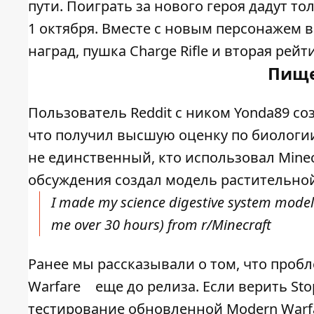
пути. Поиграть за нового героя дадут то
1 октября. Вместе с новым персонажем 
наград, пушка Charge Rifle и вторая рейт
Пище
Пользователь Reddit с ником Yonda89 со
что получил высшую оценку по биологии,
не единственный, кто использовал Mine
обсуждения создал модель растительной
I made my science digestive system model i
me over 30 hours)
from
r/Minecraft
Ранее мы рассказывали о том, что проб
Warfare
еще до релиза. Если верить Sto
тестирование обновленной Modern Warfar