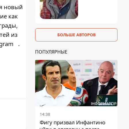
я новый
ие как
грады,
тей из
БОЛЬШЕ АВТОРОВ
agram
.
ПОПУЛЯРНЫЕ
14:38
Фигу призвал Инфантино