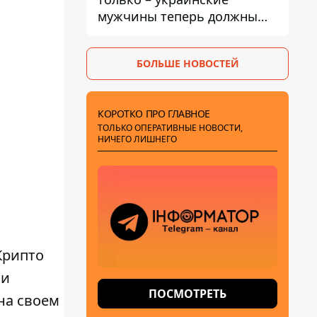
мужчины теперь должны
доказать непригодность к
службе, чтобы получить
БОЛЬШЕ НОВОСТЕЙ
временную защиту ЕС
КОРОТКО ПРО ГЛАВНОЕ
ТОЛЬКО ОПЕРАТИВНЫЕ НОВОСТИ,
НИЧЕГО ЛИШНЕГО
Крипто
 и
ПОСМОТРЕТЬ
 на своем