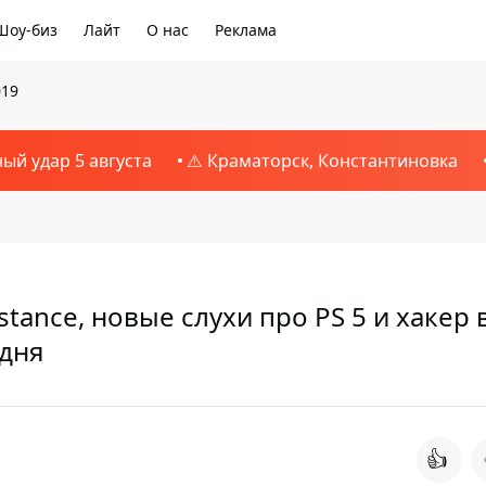
Шоу-биз
Лайт
О нас
Реклама
019
ный удар 5 августа
⚠️ Краматорск, Константиновка
stance, новые слухи про PS 5 и хакер 
 дня
👍