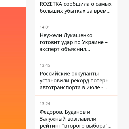
ROZETKA сообщила о самых
больших убытках за время
существования компании
14:01
Неужели Лукашенко
готовит удар по Украине –
эксперт объяснил
настоящее назначение
новой гомельской бригады
13:45
Российские оккупанты
установили рекорд потерь
автотранспорта в июле -
почти 14 тысяч единиц
13:24
Федоров, Буданов и
Залужный возглавили
рейтинг "второго выбора"