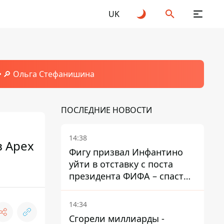
UK
🔎 Ольга Стефанишина
ПОСЛЕДНИЕ НОВОСТИ
14:38
в Apex
Фигу призвал Инфантино
уйти в отставку с поста
президента ФИФА – спасти
футбол еще не поздно
14:34
Сгорели миллиарды -