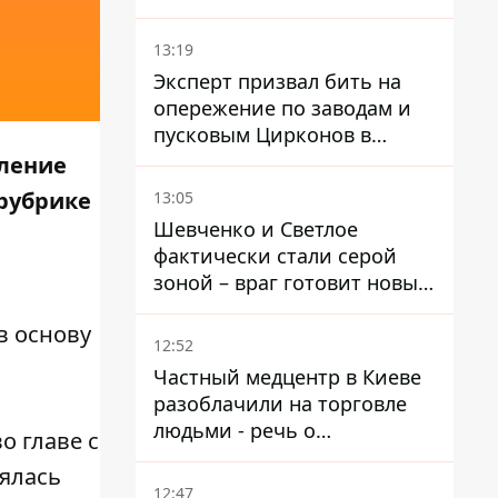
украинцев - опрос показал
альтернативные симпатии
13:19
Эксперт призвал бить на
опережение по заводам и
пусковым Цирконов в
России
вление
 рубрике
13:05
Шевченко и Светлое
фактически стали серой
зоной – враг готовит новые
атаки на Добропольском
 в основу
направлении
12:52
Частный медцентр в Киеве
разоблачили на торговле
людьми - речь о
о главе с
суррогатном материнстве
зялась
12:47