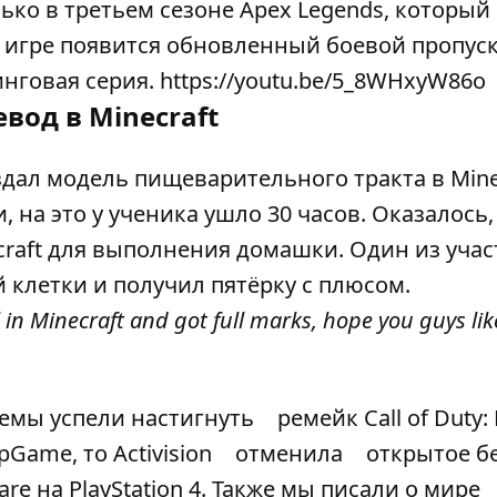
лько в третьем сезоне Apex Legends, который
в игре появится обновленный боевой пропуск
инговая серия. https://youtu.be/5_8WHxyW86o
вод в Minecraft
здал модель пищеварительного тракта в Minec
 на это у ученика ушло 30 часов. Оказалось,
craft для выполнения домашки. Один из уча
 клетки и получил пятёрку с плюсом.
n Minecraft and got full marks, hope you guys like
лемы успели настигнуть
ремейк Call of Duty
pGame, то Activision
отменила
открытое бе
e на PlayStation 4. Также мы писали о мире