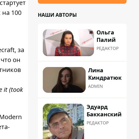
 стартует
 на 100
НАШИ АВТОРЫ
Ольга
Палий
РЕДАКТОР
raft, за
 что он
стников
Лина
Киндратюк
ADMIN
 it (took
Эдуард
Бакканский
: Modern
РЕДАКТОР
та-