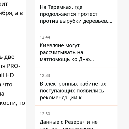
оит
На Теремках, где
бря, а в
продолжается протест
против вырубки деревьев,
произошла стычка со
спецназом полиции
12:44
Киевляне могут
рассчитывать на
ь две
матпомощь ко Дню
ля PRO-
независимости - кому ее
дадут
ll HD
12:33
В электронных кабинетах
а что
поступающих появились
на
рекомендации к
кости, то
зачислению на бакалавриат
и в магистратуру – что
12:30
нужно успеть до 11 августа
Данные с Резерв+ и не
только – украинские