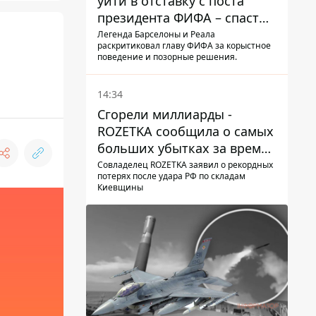
уйти в отставку с поста
президента ФИФА – спасти
футбол еще не поздно
Легенда Барселоны и Реала
раскритиковал главу ФИФА за корыстное
поведение и позорные решения.
14:34
Сгорели миллиарды -
ROZETKA сообщила о самых
больших убытках за время
существования компании
Совладелец ROZETKA заявил о рекордных
потерях после удара РФ по складам
Киевщины