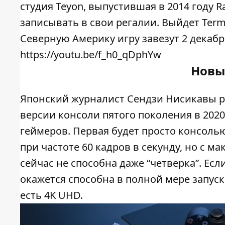
студия Teyon, выпустившая в 2014 году R
записывать в свои регалии. Выйдет Termin
Северную Америку игру завезут 2 декабря,
https://youtu.be/f_h0_qDphYw
Новые
Японский журналист Сендзи Нисикавы ра
версии консоли пятого поколения в 2020
геймеров. Первая будет просто консолью
при частоте 60 кадров в секунду, но с 
сейчас не способна даже “четверка”. Если
окажется способна в полной мере запус
есть 4K UHD.