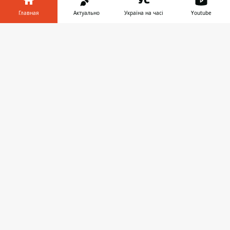
Главная
Актуально
Україна на часі
Youtube
♥
🔥
😭
😆
😡
👍
Информатор в
Скачать
телефоне
👉
ПРЕДЛОЖИТЬ НОВОСТЬ
Мир
Украина
Киев