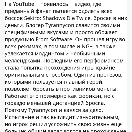
На YouTube
появилось
видео, где
преданный фанат пытается одолеть всех
боссов Sekiro: Shadows Die Twice, бросая в них
деньги. Блогер Tyrannycon славится своими
специфичными вкусами и просто обожает
продукцию From Software. Он прошел игру во
всех режимах, в том числе и NG+, а также
увлекается моддингом и необычными
челленджами. Последним его перформансом
стала попытка прохождения игры крайне
оригинальным способом. Один из протезов,
которыми пользуется главный герой,
позволяет бросать в противников монеты.
Работает это примерно как сюрикэн, но с
гораздо меньшей дистанцией броска.
Поэтому Tyrannycon и взялся за дело.
Испытание и так выглядит изнурительным,
но игрок решил усложнить свою жизнь еще
больше: общий запас золота на прохождение