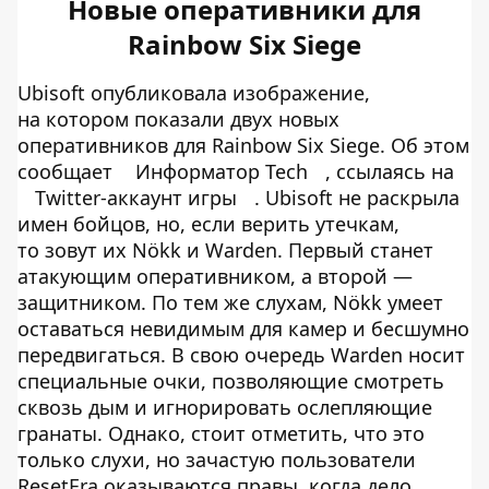
Новые оперативники для
Rainbow Six Siege
Ubisoft опубликовала изображение,
на котором показали двух новых
оперативников для Rainbow Six Siege. Об этом
сообщает
Информатор Tech
, ссылаясь на
Twitter-аккаунт игры
. Ubisoft не раскрыла
имен бойцов, но, если верить утечкам,
то зовут их Nökk и Warden. Первый станет
атакующим оперативником, а второй —
защитником. По тем же слухам, Nökk умеет
оставаться невидимым для камер и бесшумно
передвигаться. В свою очередь Warden носит
специальные очки, позволяющие смотреть
сквозь дым и игнорировать ослепляющие
гранаты. Однако, стоит отметить, что это
только слухи, но зачастую пользователи
ResetEra оказываются правы, когда дело