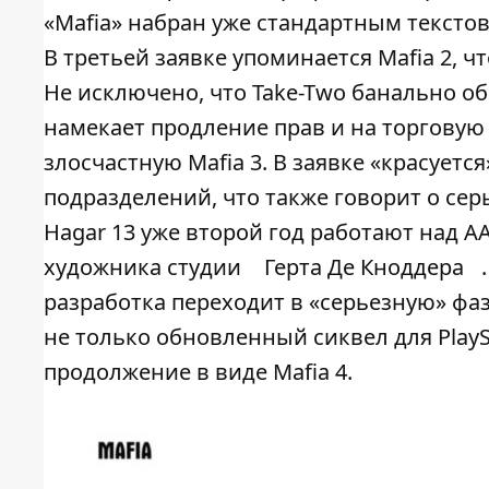
«Mafia» набран уже стандартным тексто
В третьей заявке упоминается Mafia 2, ч
Не исключено, что Take-Two банально обн
намекает продление прав и на торговую 
злосчастную Mafia 3. В заявке «красует
подразделений, что также говорит о сер
Hagar 13 уже второй год работают над А
художника студии
Герта Де Кноддера
разработка переходит в «серьезную» фаз
не только обновленный сиквел для PlaySt
продолжение в виде Mafia 4.