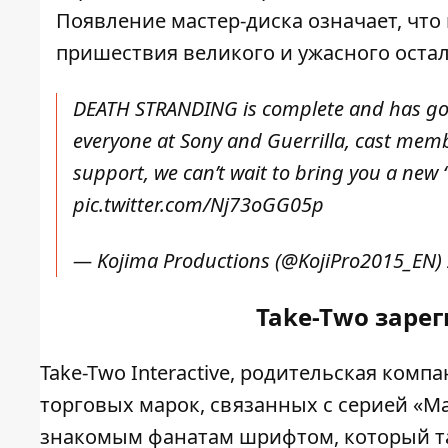
Появление мастер-диска означает, что
пришествия великого и ужасного остало
DEATH STRANDING is complete and has gon
everyone at Sony and Guerrilla, cast member
support, we can’t wait to bring you a new 
pic.twitter.com/Nj73oGG05p
— Kojima Productions (@KojiPro2015_EN)
Take-Two заре
Take-Two Interactive, родительская комп
торговых марок, связанных с серией «М
знакомым фанатам шрифтом, который так