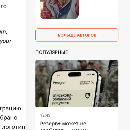
ого
am,
БОЛЬШЕ АВТОРОВ
 your
ПОПУЛЯРНЫЕ
страцию
12:49
абрано
Резерв+ может не
й логотип