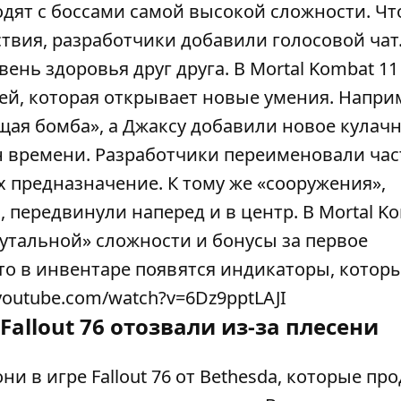
одят с боссами самой высокой сложности. Ч
твия, разработчики добавили голосовой чат
ень здоровья друг друга. В Mortal Kombat 11
й, которая открывает новые умения. Напри
ая бомба», а Джаксу добавили новое кулач
н времени. Разработчики переименовали час
 предназначение. К тому же «сооружения»,
передвинули наперед и в центр. В Mortal Ko
рутальной» сложности и бонусы за первое
 то в инвентаре появятся индикаторы, котор
outube.com/watch?v=6Dz9pptLAJI
llout 76 отозвали из-за плесени
 в игре Fallout 76 от Bethesda, которые пр