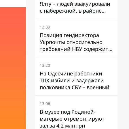
Ялту – людей эвакуировали
с набережной, в районе
порта сообщают о пожаре
13:39
Позиция гендиректора
Укрпочты относительно
требований НБУ содержит
серьезные нестыковки –
депутат Ольга Василевская-
13:20
Смаглюк
На Одесчине работники
ТЦК избили и задержали
полковника СБУ – военный
13:06
В музее под Родиной-
матерью отремонтируют
зал за 4,2 млн грн