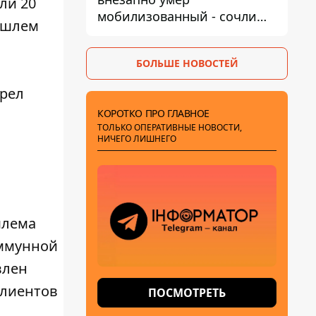
ли 20
мобилизованный - сочли
 шлем
годным и сразу
остановилось сердце
БОЛЬШЕ НОВОСТЕЙ
брел
КОРОТКО ПРО ГЛАВНОЕ
ТОЛЬКО ОПЕРАТИВНЫЕ НОВОСТИ,
НИЧЕГО ЛИШНЕГО
шлема
иммунной
влен
клиентов
ПОСМОТРЕТЬ