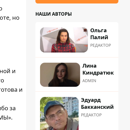
о
НАШИ АВТОРЫ
юте, но
Ольга
Палий
РЕДАКТОР
Лина
ной и
Киндратюк
го
ADMIN
готова и
Эдуард
Бакканский
ибо за
РЕДАКТОР
МЫ».