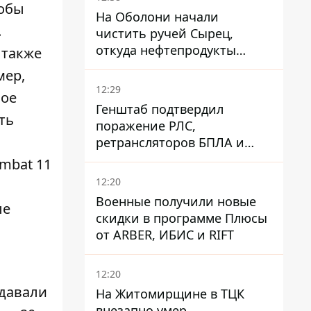
тобы
На Оболони начали
.
чистить ручей Сырец,
откуда нефтепродукты
 также
попадали в озера
мер,
12:29
ное
Генштаб подтвердил
ть
поражение РЛС,
ретрансляторов БПЛА и
других военных объектов
mbat 11
РФ в Крыму и на юге
12:20
Военные получили новые
ые
скидки в программе Плюсы
от ARBER, ИБИС и RIFT
12:20
одавали
На Житомирщине в ТЦК
внезапно умер