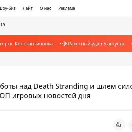
Шоу-биз
Лайт
О нас
Реклама
019
торск, Константиновка
🔴 Ракетный удар 5 августа
аботы над Death Stranding и шлем си
 ТОП игровых новостей дня
👍