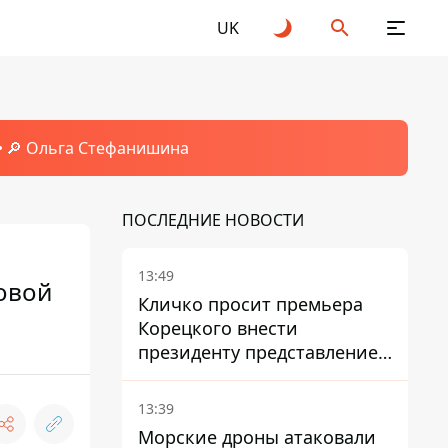
UK
🔎 Ольга Стефанишина
ПОСЛЕДНИЕ НОВОСТИ
13:49
ловой
Кличко просит премьера
Корецкого внести
президенту представление
на увольнение властелина
Троещины Бахматова
13:39
Морские дроны атаковали