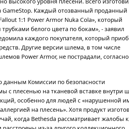
но высокого уровня плесени. Всего изготови
ез GameStop. Каждый отозванный проданный
allout 1:1 Power Armor Nuka Cola», который
трубками белого цвета по бокам», - заявил
едомила каждого покупателя, который прио
редств. Другие версии шлема, в том числе
лемов Power Armor, не пострадали, согласно
по данным Комиссии по безопасности
мы с плесенью на тканевой вставке внутри 
кций, особенно для людей с «нарушенной 
ллергией на плесень». Хотя продукт изгото
учай, когда Bethesda рассматривает жалобы 
 расстроены из-за другого коллекционного