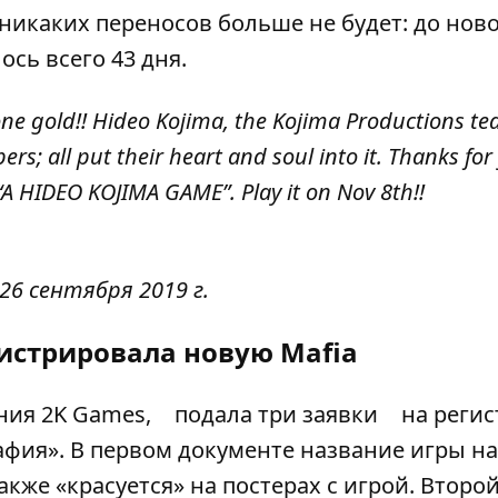
 никаких переносов больше не будет: до нов
сь всего 43 дня.
e gold!! Hideo Kojima, the Kojima Productions te
s; all put their heart and soul into it. Thanks for
“A HIDEO KOJIMA GAME”. Play it on Nov 8th!!
26 сентября 2019 г.
гистрировала новую Mafia
ания 2K Games,
подала три заявки
на реги
афия». В первом документе название игры н
же «красуется» на постерах с игрой. Второ