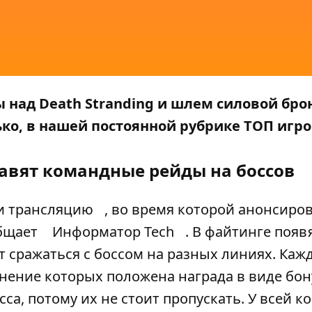
ы над Death Stranding и шлем силовой бро
только, в нашей постоянной рубрике ТОП игр
бавят командные рейды на боссов
и трансляцию
, во время которой анонсиро
общает
Информатор Tech
. В файтинге появ
т сражаться с боссом на разных линиях. Каж
нение которых положена награда в виде бон
са, потому их не стоит пропускать. У всей 