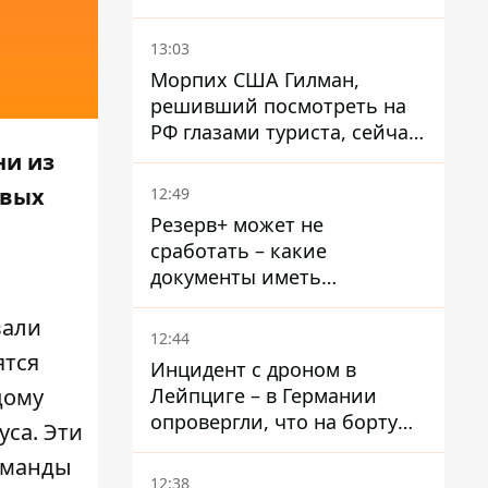
13:03
Морпих США Гилман,
решивший посмотреть на
РФ глазами туриста, сейчас
при смерти в тюрьме, где
ни из
его пытали и делали
овых
12:49
инъекции
Резерв+ может не
сработать – какие
документы иметь
мужчинам, чтобы не
вали
попасть в ТЦК
12:44
ятся
Инцидент с дроном в
Лейпциге – в Германии
дому
опровергли, что на борту
уса. Эти
украинского самолета были
команды
оружие и боеприпасы
12:38