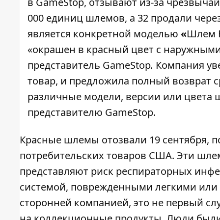
в GameStop, отзывают из-за чрезвычай
000 единиц шлемов, а 32 продали чер
является конкретной моделью
«
Шлем F
«окрашен в красный цвет с наружными 
представитель GameStop
.
Компания ув
товар, и предложила полный возврат с
различные модели, версии или цвета ш
представителю GameStop.
Красные шлемы отозвали 19 сентября, 
потребительских товаров США. Эти шле
представляют риск респираторных инфе
системой, поврежденными легкими или а
сторонней компанией, это не первый сл
на коллекционные продукты. Люди были