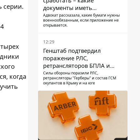
сработать – какие
 серии.
документы иметь
мужчинам, чтобы не
Адвокат рассказала, какие бумаги нужны
военнообязанным, если приложение не
попасть в ТЦК
 4
открывается.
12:29
етырех
Генштаб подтвердил
удники
поражение РЛС,
ретрансляторов БПЛА и
ского
других военных объектов
Силы обороны поразили РЛС,
я, когда
ретрансляторы "Герберы" и состав ГСМ
РФ в Крыму и на юге
окупантов в Крыму и на юге
лучить