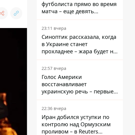
футболиста прямо во время
матча – еще девять
пострадали
23:11 вчера
Синоптик рассказала, когда
в Украине станет
прохладнее – жара будет не
долго
22:57 вчера
Голос Америки
восстанавливает
украинскую речь – первые
эфиры ожидаются на
следующей неделе
22:36 вчера
Иран добился уступки по
контролю над Ормузским
проливом – в Reuters