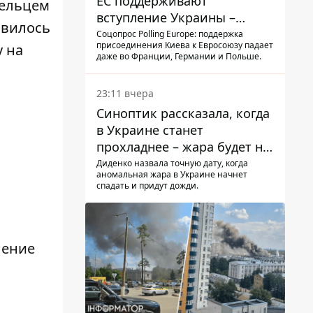
ЕС поддерживают
дельцем
вступление Украины –
явилось
результаты опроса
Соцопрос Polling Europe: поддержка
присоединения Киева к Евросоюзу падает
 на
даже во Франции, Германии и Польше.
23:11 вчера
Синоптик рассказала, когда
в Украине станет
прохладнее – жара будет не
долго
Диденко назвала точную дату, когда
аномальная жара в Украине начнет
спадать и придут дожди.
ление