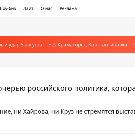
Шоу-биз
Лайт
О нас
Реклама
ный удар 5 августа
⚠️ Краматорск, Константиновка
дочерью российского политика, котор
е, ни Хайрова, ни Круз не стремятся выста