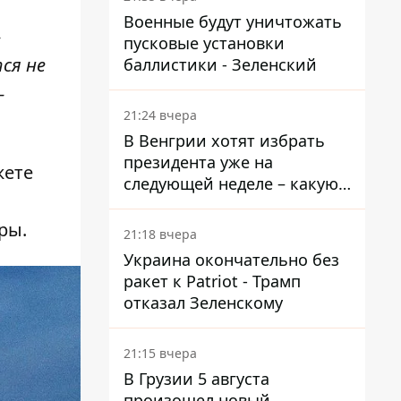
Военные будут уничтожать
-
пусковые установки
ся не
баллистики - Зеленский
-
21:24 вчера
В Венгрии хотят избрать
президента уже на
жете
следующей неделе – какую
,
дату предлагают
ры.
21:18 вчера
Украина окончательно без
ракет к Patriot - Трамп
отказал Зеленскому
21:15 вчера
В Грузии 5 августа
произошел новый