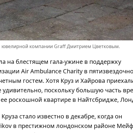
м ювелирной компании Graff Дмитрием Цветковым.
ла на блестящем гала-ужине в поддержку
ации Air Ambulance Charity в пятизвездочн
очетным гостем. Хотя Круз и Хайрова приехал
 не удивительно, поскольку большую часть вр
 ее роскошной квартире в Найтсбридже, Лон
 Круза
стало известно в декабре, когда он
vikov в престижном лондонском районе Мей