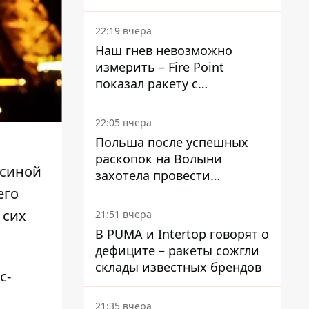
раскрыли детали
22:19 вчера
Наш гнев невозможно
измерить – Fire Point
показал ракету с
загадочной отметкой 723
22:05 вчера
Польша после успешных
раскопок на Волыни
синой
захотела провести
эксгумацию в новых местах
его
 сих
21:51 вчера
В PUMA и Intertop говорят о
дефиците – ракеты сожгли
склады известных брендов
с-
21:35 вчера