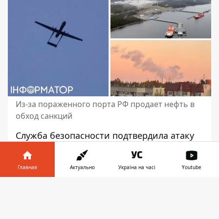
Из-за пораженного порта РФ продает нефть в
обход санкций
Служба безопасности подтвердила атаку
на
российский порт "Приморск"
ночью 12
сентября. В порту и на насосной станции
Главная
Актуально
Україна на часі
Youtube
вспыхнули пожары. Отгрузка нефти
приостановлена.
Информатор в
Скачать
телефоне
👉
Об этом пишут украинские СМИ со
ссылкой на источники. Отмечается, что