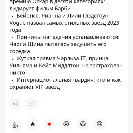
премию Оскар в десяти категориях:
лидирует фильм Барби
Бейонсе, Рианна и Лили Глэдстоун:
Vogue назвал самых стильных звезд 2023
года
Причины нападения устанавливаются:
Чарли Шина пыталась задушить его
соседка
Жуткая травма Чарльза III, принца
Уильяма и Кейт Миддлтон: не застрахован
никто
Интернациональная гвардия: кто и как
охраняет VIP-звезд
♥
🔥
😭
😆
😡
👍