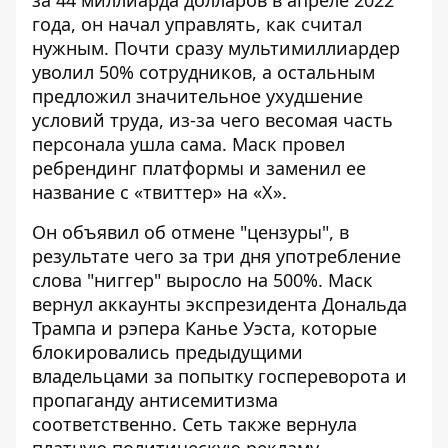
за 44 миллиарда долларов в апреле 2022
года, он начал управлять, как считал
нужным. Почти сразу мультимиллиардер
уволил 50% сотрудников
, а остальным
предложил значительное ухудшение
условий труда, из-за чего весомая часть
персонала ушла сама. Маск провел
ребрендинг платформы и заменил ее
название с
«твиттер» на «X»
.
Он объявил
об отмене "цензуры"
, в
результате чего за три дня употребление
слова "ниггер" выросло на 500%. Маск
вернул аккаунты экспрезидента Дональда
Трампа и рэпера Канье Уэста, которые
блокировались предыдущими
владельцами за попытку госпереворота и
пропаганду антисемитизма
соответственно. Сеть также вернула