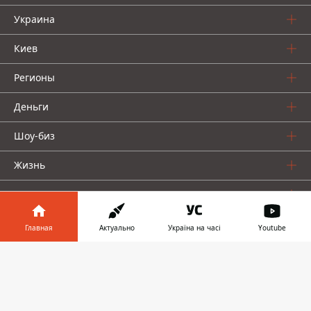
Украина
Киев
Регионы
Деньги
Шоу-биз
Жизнь
О нас
Главная
Актуально
Україна на часі
Youtube
Информатор в
Скачать
телефоне
👉
Информатор проекты