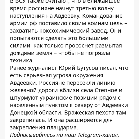
В ВСУ также считают, что в ближайшее
время россияне
начнут третью волну
наступления
на Авдеевку. Командование
армии рф поставило своим воинам цель –
захватить коксохимический завод. Они
попытаются сделать это большими
силами, как только прососнет размытая
дождями земля – чтобы не погрязла
техника.
Ранее журналист Юрий Бутусов писал, что
есть серьезная угроза окружения
Авдеевки
. Россияне пересекли линию
железной дороги вблизи села Степное и
штурмуют украинские позиции рядом с
населенным пунктом к северу от Авдеевки
Донецкой области. Вражеская пехота там
закрепилась. И она расширяется для
закрепления плацдарма.
Подписывайтесь на наш
Telegram-канал
,