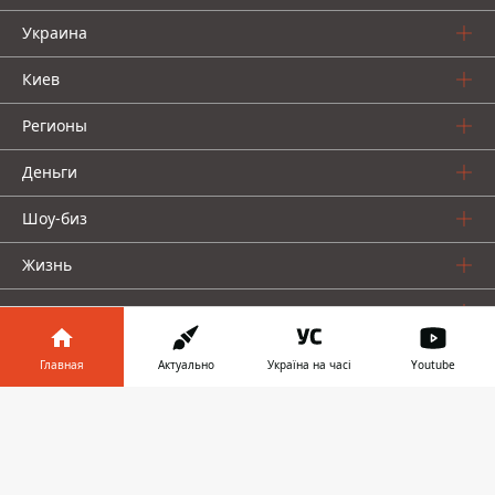
Украина
Киев
Регионы
Деньги
Шоу-биз
Жизнь
О нас
Главная
Актуально
Україна на часі
Youtube
Информатор в
Скачать
телефоне
👉
Информатор проекты