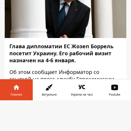
Глава дипломатии ЕС Жозеп Боррель
посетит Украину. Его рабочий визит
назначен на 4-6 января.
Об этом сообщает
Информатор
со
ссылкой на пресс-службу
Еврокомиссии
.
«Боррель отправится в Украину 4-6
Главная
Актуально
Україна на часі
Youtube
января. Его первая зарубежная поездка в
этом году подчеркивает решительную
Информатор в
Скачать
поддержку ЕС суверенитета и
телефоне
👉
территориальной целостности Украины
в то время, когда страна сталкивается