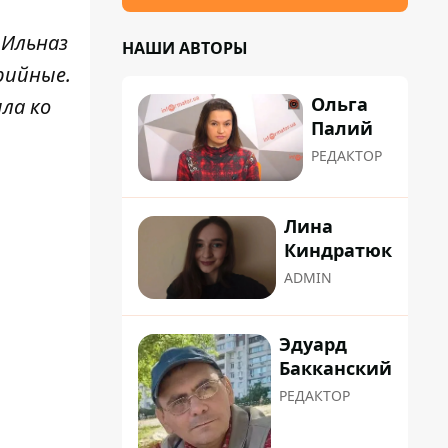
 Ильназ
НАШИ АВТОРЫ
рийные.
Ольга
шла ко
Палий
РЕДАКТОР
Лина
Киндратюк
ADMIN
Эдуард
Бакканский
РЕДАКТОР