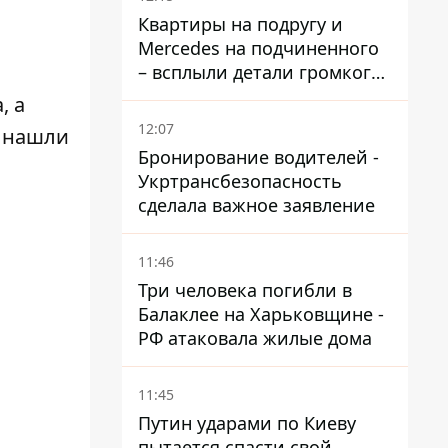
временную защиту ЕС
Квартиры на подругу и
Mercedes на подчиненного
– всплыли детали громкого
дела НАБУ против
а
, а
Стефанишиной
12:07
о нашли
Бронирование водителей -
Укртрансбезопасность
сделала важное заявление
11:46
Три человека погибли в
Балаклее на Харьковщине -
РФ атаковала жилые дома
11:45
Путин ударами по Киеву
пытается спасти свой