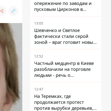
опережение по заводам и
пусковым Цирконов в
России
13:05
Шевченко и Светлое
фактически стали серой
зоной – враг готовит новые
атаки на Добропольском
направлении
12:52
Частный медцентр в Киеве
разоблачили на торговле
людьми - речь о
суррогатном материнстве
12:47
На Теремках, где
продолжается протест
против вырубки деревьев,