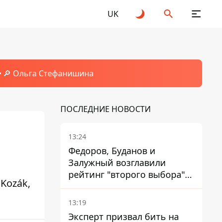
UK
🔎 Ольга Стефанишина
ПОСЛЕДНИЕ НОВОСТИ
13:24
Федоров, Буданов и
Залужный возглавили
рейтинг "второго выбора"
Kozák,
украинцев - опрос показал
альтернативные симпатии
13:19
Эксперт призвал бить на