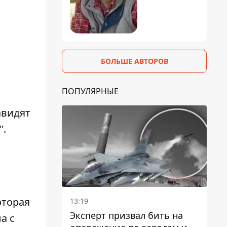
БОЛЬШЕ АВТОРОВ
ПОПУЛЯРНЫЕ
авидят
".
оторая
13:19
Эксперт призвал бить на
а с