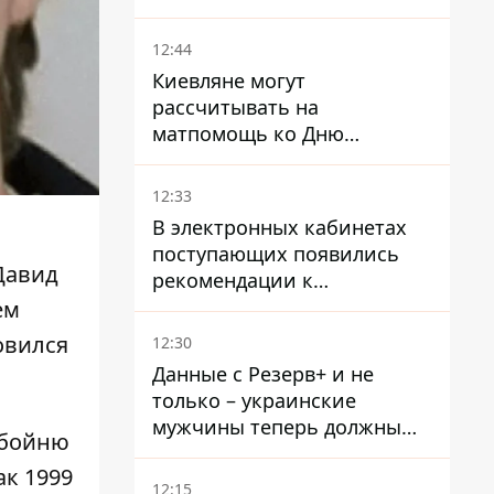
произошла стычка со
спецназом полиции
12:44
Киевляне могут
рассчитывать на
матпомощь ко Дню
независимости - кому ее
дадут
12:33
В электронных кабинетах
поступающих появились
 Давид
рекомендации к
зачислению на бакалавриат
ем
и в магистратуру – что
овился
12:30
нужно успеть до 11 августа
Данные с Резерв+ и не
только – украинские
мужчины теперь должны
 бойню
доказать непригодность к
ак 1999
службе, чтобы получить
12:15