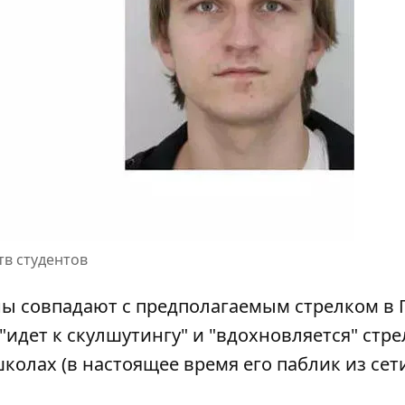
тв студентов
 совпадают с предполагаемым стрелком в П
"идет к скулшутингу" и "вдохновляется" стре
олах (в настоящее время его паблик из сет