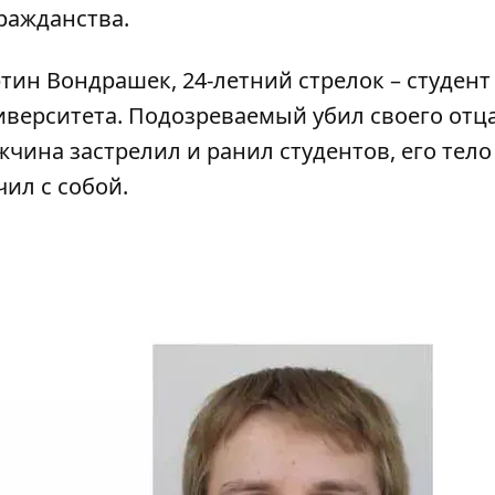
ражданства.
ин Вондрашек, 24-летний стрелок – студент
иверситета. Подозреваемый
убил своего отц
мужчина застрелил и ранил студентов, его тел
ил с собой.