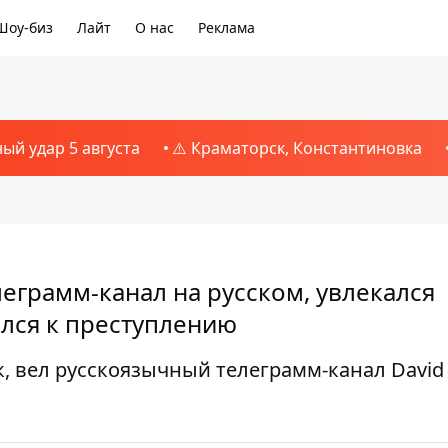
Шоу-биз
Лайт
О нас
Реклама
ный удар 5 августа
⚠️ Краматорск, Константиновка
леграмм-канал на русском, увлекался
ился к преступлению
, вел русскоязычный телеграмм-канал David 