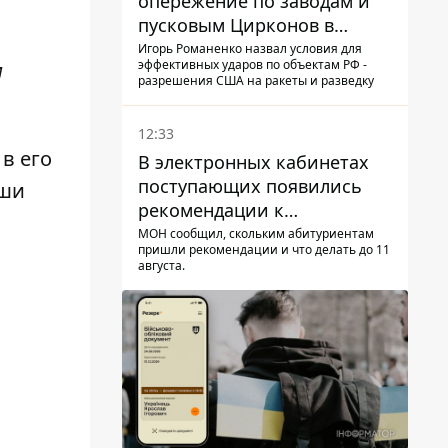
опережение по заводам и
пусковым Цирконов в
России
Игорь Романенко назвал условия для
эффективных ударов по объектам РФ -
м
разрешения США на ракеты и разведку
12:33
в его
В электронных кабинетах
поступающих появились
уши
рекомендации к
зачислению на бакалавриат
МОН сообщил, скольким абитуриентам
пришли рекомендации и что делать до 11
и в магистратуру – что
августа.
нужно успеть до 11 августа