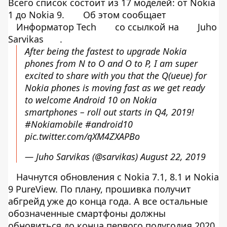
Всего список состоит из 17 моделей: от Nokia
1 до Nokia 9.
Об этом сообщает
Информатор Tech
со ссылкой на
Juho
Sarvikas
.
After being the fastest to upgrade Nokia
phones from N to O and O to P, I am super
excited to share with you that the Q(ueue) for
Nokia phones is moving fast as we get ready
to welcome Android 10 on Nokia
smartphones – roll out starts in Q4, 2019!
#Nokiamobile
#android10
pic.twitter.com/qXM4ZXAPBo
— Juho Sarvikas (@sarvikas)
August 22, 2019
Начнутся обновления с Nokia 7.1, 8.1 и Nokia
9 PureView. По плану, прошивка получит
абгрейд уже до конца года. А все остальные
обозначенные смартфоны должны
обновиться до конца первого полугодия 2020