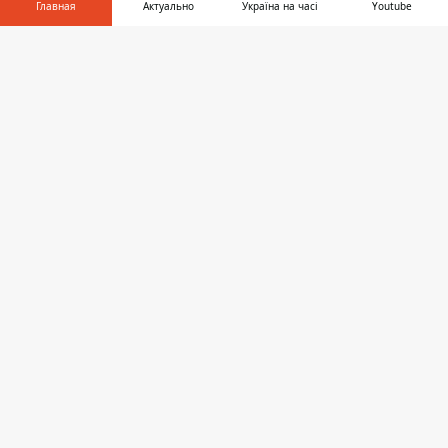
Главная
Актуально
Україна на часі
Youtube
Киев
Информатор в
Регионы
Скачать
телефоне
👉
Деньги
Шоу-биз
Жизнь
О нас
Информатор проекты
Столица
Ваши финансы
Авто
Geek