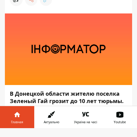
В Донецкой области жителю поселка
Зеленый Гай грозит до 10 лет тюрьмы.
Он в 2014 году принимал участие в
организации незаконного
«
референдума
»
.
Главная
Актуально
Україна на часі
Youtube
Информатор в
Об этом сообщает пресс-служба
Донецкой