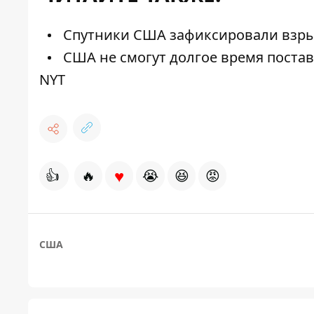
Спутники США зафиксировали взрыв
США не смогут долгое время поставл
NYT
♥
👍
🔥
😭
😆
😡
США