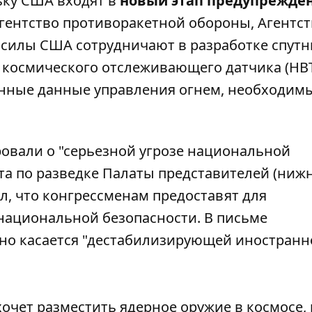
ку США входят в
новый этап предупрежден
гентство противоракетной обороны, Агентст
 силы США сотрудничают в разработке спут
 космического отслеживающего датчика (HBT
енные данные управления огнем, необходим
овали о "серьезной угрозе национальной
ета по разведке Палаты представителей (ниж
л, что конгрессменам предоставят для
национальной безопасности. В письме
 оно касается "дестабилизирующей иностран
хочет разместить
ядерное оружие
в космосе,