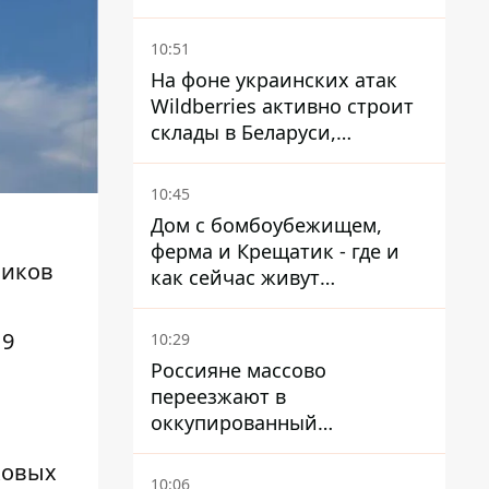
Италии из-за
миграционного конфликта
10:51
На фоне украинских атак
Wildberries активно строит
склады в Беларуси,
Казахстане, Узбекистане
10:45
Дом с бомбоубежищем,
ферма и Крещатик - где и
ников
как сейчас живут
украинские знаменитости
 9
10:29
Россияне массово
переезжают в
оккупированный
Мариуполь, а местных
ковых
оставляют без жилья
10:06