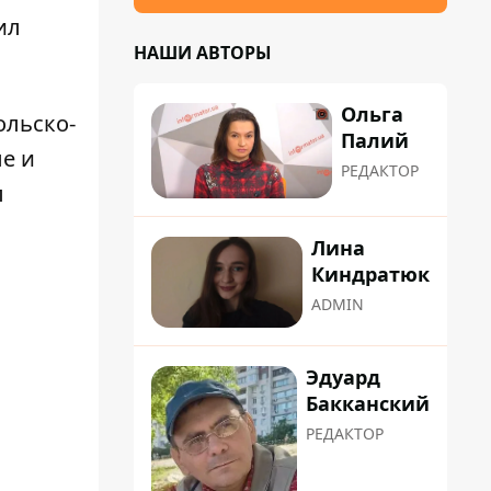
ил
НАШИ АВТОРЫ
Ольга
ольско-
Палий
ле и
РЕДАКТОР
л
Лина
Киндратюк
ADMIN
Эдуард
Бакканский
РЕДАКТОР