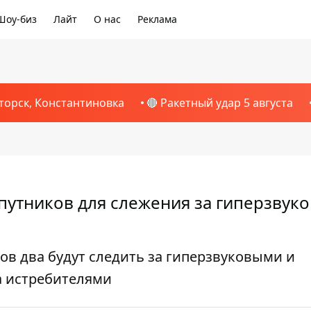
Шоу-биз
Лайт
О нас
Реклама
торск, Константиновка
🔴 Ракетный удар 5 августа
путников для слежения за гиперзвук
ов два будут следить за гиперзвуковыми и
а истребителями