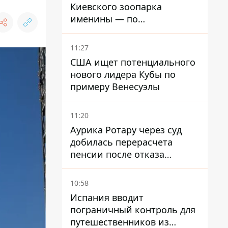
Киевского зоопарка
именины — по
человеческим меркам ему
уже больше 90 лет
11:27
США ищет потенциального
нового лидера Кубы по
примеру Венесуэлы
11:20
Аурика Ротару через суд
добилась перерасчета
пенсии после отказа
Пенсионного фонда
10:58
Испания вводит
пограничный контроль для
путешественников из