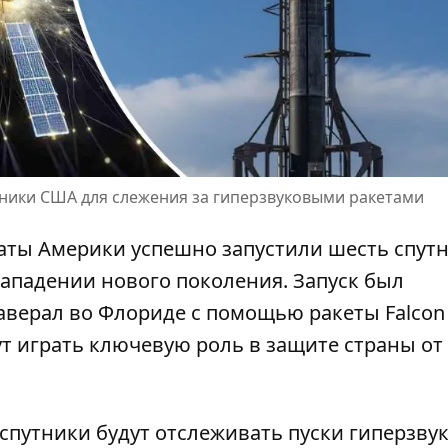
утники США для слежения за гиперзвуковыми ракетами
аты Америки успешно запустили шесть спут
нападении
нового поколения. Запуск был
аверал во Флориде с помощью ракеты Falcon
т играть ключевую роль в защите страны от
спутники будут отслеживать
пуски гиперзву