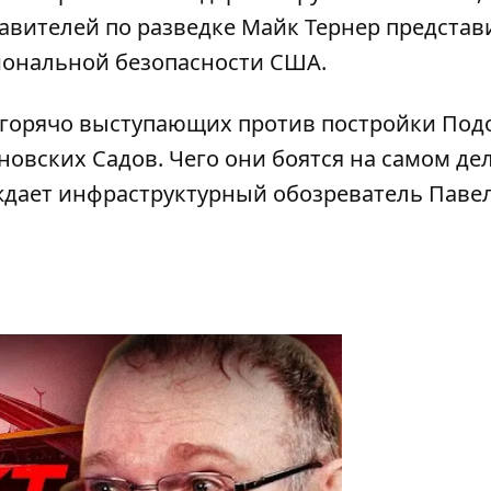
авителей по разведке Майк Тернер представ
иональной безопасности США.
, горячо выступающих против постройки Под
новских Садов. Чего они боятся на самом де
уждает инфраструктурный обозреватель Паве