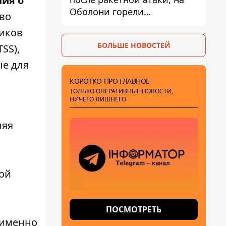
ия о
Оболони горели
во
резервуары с топливом
ников
БОЛЬШЕ НОВОСТЕЙ
SS),
ые для
КОРОТКО ПРО ГЛАВНОЕ
ТОЛЬКО ОПЕРАТИВНЫЕ НОВОСТИ,
НИЧЕГО ЛИШНЕГО
няя
ной
ПОСМОТРЕТЬ
 именно