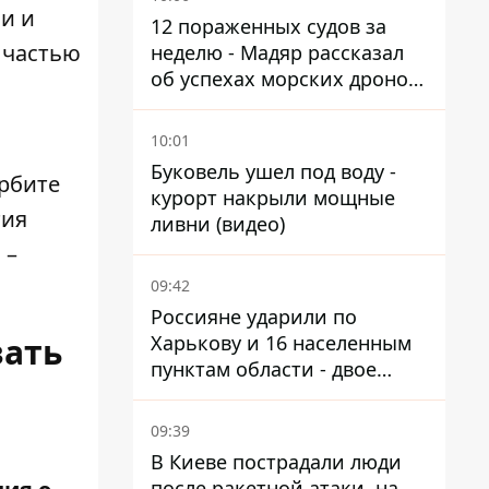
и и
12 пораженных судов за
 частью
неделю - Мадяр рассказал
об успехах морских дронов
в Черном и Азовском морях
10:01
Буковель ушел под воду -
орбите
курорт накрыли мощные
тия
ливни (видео)
 –
09:42
Россияне ударили по
Харькову и 16 населенным
вать
пунктам области - двое
погибших
09:39
В Киеве пострадали люди
после ракетной атаки, на