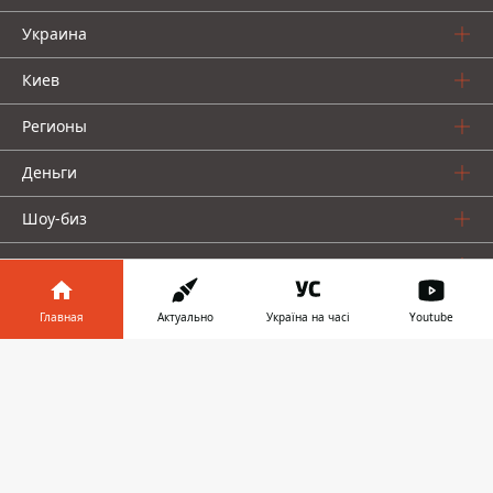
Украина
Киев
Регионы
Деньги
Шоу-биз
Жизнь
О нас
Главная
Актуально
Україна на часі
Youtube
Информатор в
Скачать
телефоне
👉
Информатор проекты