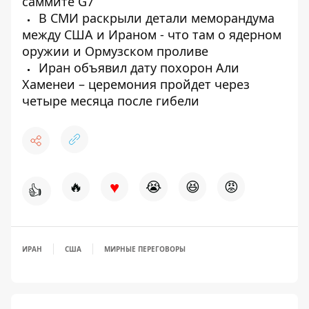
саммите G7
В СМИ раскрыли детали меморандума
между США и Ираном - что там о ядерном
оружии и Ормузском проливе
Иран объявил дату похорон Али
Хаменеи – церемония пройдет через
четыре месяца после гибели
♥
🔥
😭
😆
😡
👍
ИРАН
США
МИРНЫЕ ПЕРЕГОВОРЫ