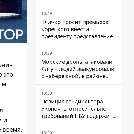
всей области
13:49
Кличко просит премьера
Корецкого внести
президенту представление
на увольнение властелина
Троещины Бахматова
13:39
Морские дроны атаковали
ения
Ялту – людей эвакуировали
о это
с набережной, в районе
порта сообщают о пожаре
ом.
13:39
Позиция гендиректора
Укрпочты относительно
я
требований НБУ содержит
м и
серьезные нестыковки –
 время.
депутат Ольга Василевская-
13:20