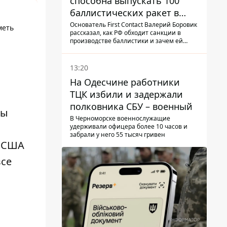
способна выпускать 100
баллистических ракет в
месяц и что с этим делать
Основатель First Contact Валерий Боровик
меть
рассказал, как РФ обходит санкции в
производстве баллистики и зачем ей
ракеты КНДР
13:20
На Одесчине работники
ТЦК избили и задержали
полковника СБУ – военный
мы
В Черноморске военнослужащие
удерживали офицера более 10 часов и
забрали у него 55 тысяч гривен
з США
все