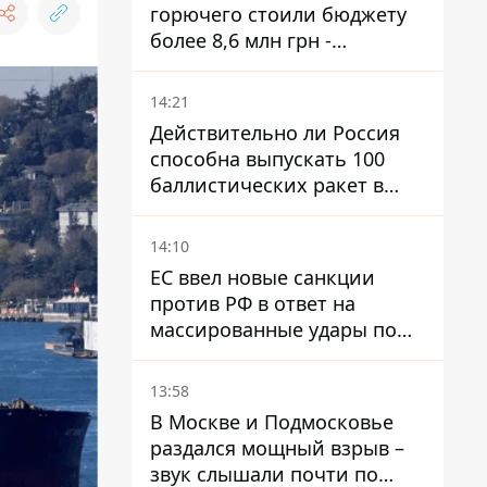
горючего стоили бюджету
более 8,6 млн грн -
предприятие возместило
убытки
14:21
Действительно ли Россия
способна выпускать 100
баллистических ракет в
месяц и что с этим делать
14:10
ЕС ввел новые санкции
против РФ в ответ на
массированные удары по
Украине - Каллас раскрыла
детали
13:58
В Москве и Подмосковье
раздался мощный взрыв –
звук слышали почти по