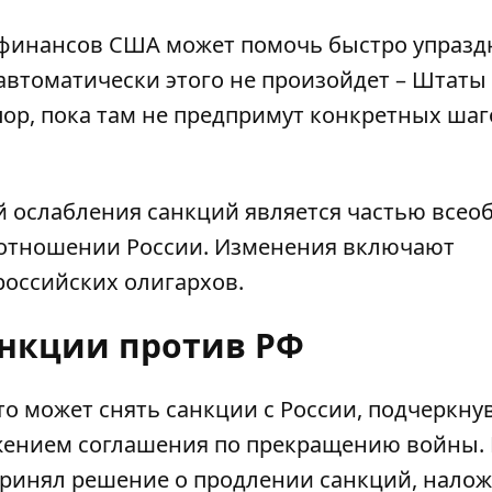
 финансов США может помочь быстро упразд
автоматически этого не произойдет – Штаты
пор, пока там не предпримут конкретных шаг
й ослабления санкций является частью всео
 отношении России. Изменения включают
оссийских олигархов.
анкции против РФ
что может
снять санкции с России
, подчеркнув
ижением соглашения по прекращению войны.
принял решение о
продлении санкций, нало