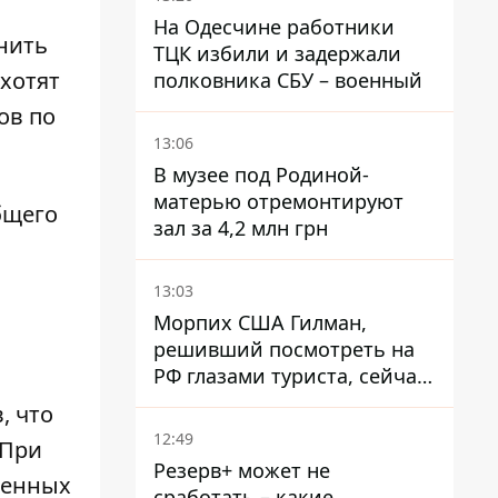
Смаглюк
На Одесчине работники
нить
ТЦК избили и задержали
 хотят
полковника СБУ – военный
ов по
13:06
В музее под Родиной-
матерью отремонтируют
бщего
зал за 4,2 млн грн
13:03
Морпих США Гилман,
решивший посмотреть на
РФ глазами туриста, сейчас
при смерти в тюрьме, где
, что
его пытали и делали
12:49
 При
инъекции
Резерв+ может не
женных
сработать – какие