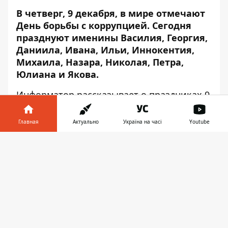
В четверг, 9 декабря, в мире отмечают
День борьбы с коррупцией. Сегодня
празднуют именины Василия, Георгия,
Даниила, Ивана, Ильи, Иннокентия,
Михаила, Назара, Николая, Петра,
Юлиана и Якова.
Информатор
рассказывает о праздниках 9
декабря, а также о том, что интересного
происходило в этот день.
Главная
Актуально
Україна на часі
Youtube
Международные и национальные
Информатор в
Скачать
праздники
телефоне
👉
Международный день борьбы с
коррупцией.
Этот день учредила
Ассамблея ООН в 2003 году в
Мексике. Цель праздника — углубить
понимание проблемы коррупции во всем