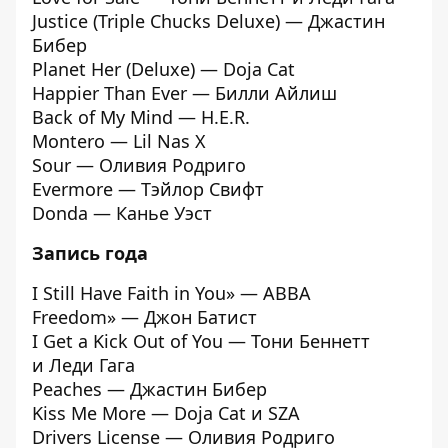
Justice (Triple Chucks Deluxe) — Джастин
Бибер
Planet Her (Deluxe) — Doja Cat
Happier Than Ever — Билли Айлиш
Back of My Mind — H.E.R.
Montero — Lil Nas X
Sour — Оливия Родриго
Evermore — Тэйлор Свифт
Donda — Канье Уэст
Запись года
I Still Have Faith in You» — ABBA
Freedom» — Джон Батист
I Get a Kick Out of You — Тони Беннетт
и Леди Гага
Peaches — Джастин Бибер
Kiss Me More — Doja Cat и SZA
Drivers License — Оливия Родриго