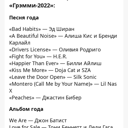
«Грэмми-2022»:
Песня года
«Bad Habits» — Эд Ширан
«A Beautiful Noise» — Алиша Кис и Бренди
Карлайл
«Drivers License» — Оливия Родриго
«Fight for You» — H.E.R.
«Happier Than Ever» — Билли Айлиш
«Kiss Me More» — Doja Cat и SZA
«Leave the Door Open» — Silk Sonic
«Montero (Call Me by Your Name)» — Lil Nas
X
«Peaches» — Джастин Бибер
Альбом года
We Are — Джон Батист
Love for Sale — Тони Беннетт и Леди Гага