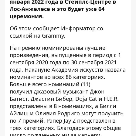
января 2022 года в Стейплс-Центре в
Лос-Анжелесе и это будет уже 64
церемония.
Об этом сообщает
Информатор
со
ссылкой на
Grammy
.
На премию номинированы лучшие
произведения, выпущенные в период с 1
сентября 2020 года по 30 сентября 2021
года. Накануне Академия искусств назвала
номинантов во всех 86 категориях.
Больше всего номинаций (11)
получил джазовый музыкант Джон
Батист. Джастин Бибер, Doja Cat и H.E.R.
представлены в 8 номинациях, а Билли
Айлиш и Оливия Родриго могут получить
по 7 премий. Рэпер Jay Z предствален в
трёх категориях. Благодаря этому общее
число полученных им за карьеру