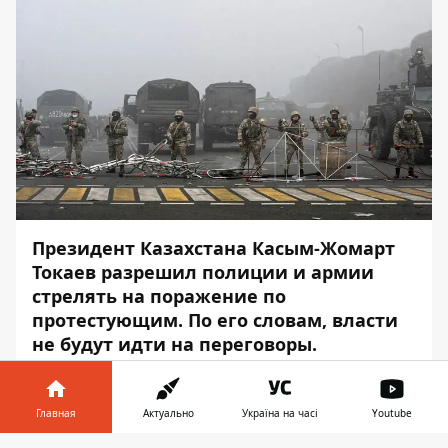
Президент Казахстана Касым-Жомарт
Токаев разрешил полиции и армии
стрелять на поражение по
протестующим. По его словам, власти
не будут идти на переговоры.
Об этом он заявил на брифинге, –
передаёт
Информатор
.
Главная
Актуально
Україна на часі
Youtube