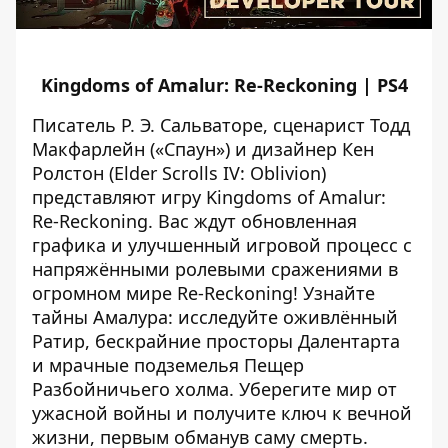
Kingdoms of Amalur: Re-Reckoning | PS4
Писатель Р. Э. Сальваторе, сценарист Тодд
Макфарлейн («Спаун») и дизайнер Кен
Ролстон (Elder Scrolls IV: Oblivion)
представляют игру Kingdoms of Amalur:
Re-Reckoning. Вас ждут обновленная
графика и улучшенный игровой процесс с
напряжёнными ролевыми сражениями в
огромном мире Re-Reckoning! Узнайте
тайны Амалура: исследуйте оживлённый
Ратир, бескрайние просторы Далентарта
и мрачные подземелья Пещер
Разбойничьего холма. Уберегите мир от
ужасной войны и получите ключ к вечной
жизни, первым обманув саму смерть.