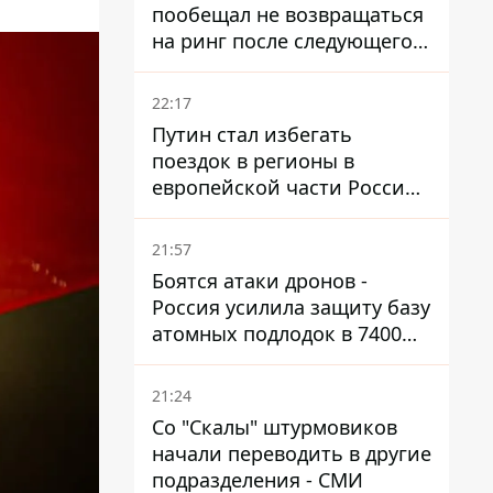
пообещал не возвращаться
на ринг после следующего
боя
22:17
Путин стал избегать
поездок в регионы в
европейской части России,
куда регулярно долетают
дроны
21:57
Боятся атаки дронов -
Россия усилила защиту базу
атомных подлодок в 7400
км от Украины
21:24
Со "Скалы" штурмовиков
начали переводить в другие
подразделения - СМИ