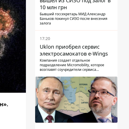
вышел из СИЗО под залог в
10 млн грн
Бывший госсекретарь МИД Александр
Баньков покинул СИЗО после внесения
залога
17:20
Uklon приобрел сервис
электросамокатов e-Wings
Компания создает отдельное
подразделение Micromobility, которое
возглавят соучредители сервиса
самокатов.
н».