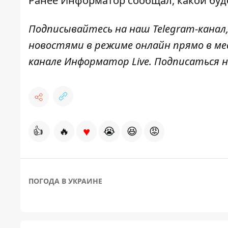
Ранее
Информатор
сообщал,
какой буд
Подписывайтесь на наш
Telegram-канал
новостями в режиме онлайн прямо в ме
канале
Информатор Live
. Подписаться н
♥
👍
🔥
😭
😆
😡
ПОГОДА В УКРАИНЕ