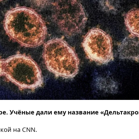
е. Учёные дали ему название «Дельтакро
лкой на
CNN
.