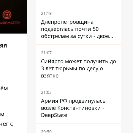
21:19
Днепропетровщина
подверглась почти 50
обстрелам за сутки - двое
погибших, шесть
няя
пострадавших
21:07
Сийярто может получить до
3 лет тюрьмы по делу о
взятке
дём
21:03
Армия РФ продвинулась
возле Константиновки -
ом
DeepState
нег с
20:50