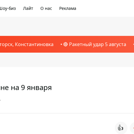
Шоу-биз
Лайт
О нас
Реклама
торск, Константиновка
🔴 Ракетный удар 5 августа
не на 9 января
у
👍