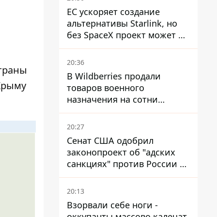
ЕС ускоряет создание
альтернативы Starlink, но
без SpaceX проект может не
обойтись
20:36
страны
В Wildberries продали
 Крыму
товаров военного
назначения на сотни
миллионов, но удары ВСУ
изменили ситуацию
20:27
Сенат США одобрил
законопроект об "адских
санкциях" против России и
Ирана
20:13
Взорвали себе ноги -
оккупанты массово калечат