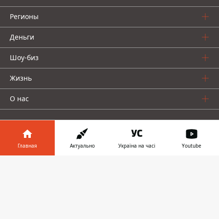
Регионы
Деньги
Шоу-биз
Жизнь
О нас
Главная
Актуально
Україна на часі
Youtube
Информатор в
Информатор проекты
Скачать
телефоне
👉
Столица
Ваши финансы
Авто
Geek
© 2016-2026 Informator