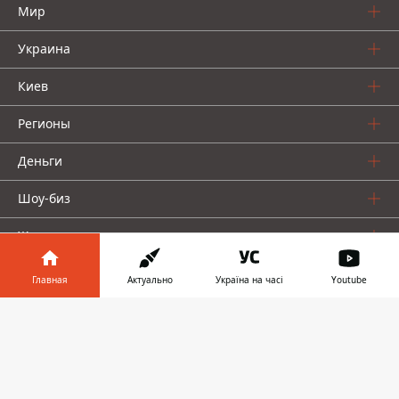
Мир
Украина
Киев
Регионы
Деньги
Шоу-биз
Жизнь
О нас
Главная
Актуально
Україна на часі
Youtube
Информатор в
Скачать
телефоне
👉
Информатор проекты