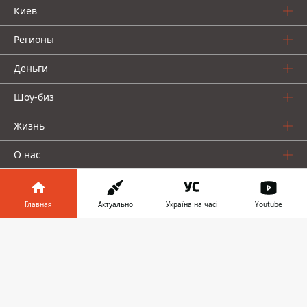
Киев
Регионы
Деньги
Шоу-биз
Жизнь
О нас
Главная
Актуально
Україна на часі
Youtube
Информатор в
Скачать
телефоне
👉
Информатор проекты
Столица
Ваши финансы
Авто
Geek