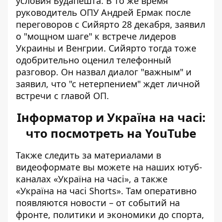
условия Будапешта. В то же время
руководитель ОПУ Андрей Ермак после
переговоров с Сийярто
28 декабря, заявил
о "мощном шаге" к встрече лидеров
Украины и Венгрии. Сийярто тогда тоже
одобрительно оценил телефонный
разговор. Он назвал диалог "важным" и
заявил, что "с нетерпением" ждет личной
встречи с главой ОП.
Інформатор и Україна на часі:
что посмотреть на YouTube
Также следить за материалами в
видеоформате вы можете на наших ютуб-
каналах
«Україна на часі»
, а также
«Україна на часі Shorts»
. Там оперативно
появляются новости – от событий на
фронте, политики и экономики до спорта,