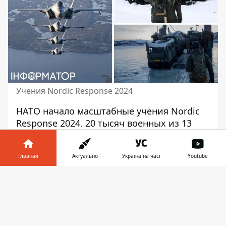
Учения Nordic Response 2024
НАТО начало
масштабные учения
Nordic
Response 2024. 20 тысяч военных из 13
стран, включая Финляндию, принимают
участие в маневрах, проходящих в
Главная
Актуально
Україна на часі
Youtube
Норвегии, Швеции и Финляндии.
Информатор в
Как сообщает Associated Press, это
первые
Скачать
телефоне
👉
учения НАТО
, в которых Финляндия
участвует как полноправный член
альянса. 4000 финских солдат