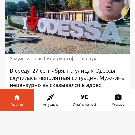
У мужчины выбили смартфон из рук
В среду, 27 сентября,
на улицах Одессы
случилась неприятная ситуация
. Мужчина
нецензурно высказывался в адрес
работника Территориального центра
комплектования. На опубликованном
Главная
Актуально
Україна на часі
Youtube
видео отчётливо видно, как у прохожего
одессита выбивают телефон из руки. В
Информатор в
Скачать
ответ мужчина посылает работника ТЦК в
телефоне
👉
грубой форме и получает схожий ответ.