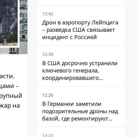
опаздывают более чем на
12 часов
12:42
Дрон в аэропорту Лейпцига
– разведка США связывает
инцидент с Россией
12:39
В США досрочно устранили
ключевого генерала,
асти.
координировавшего
поддержку Украины -
цами –
причину умалчивают
крупный
12:26
В Германии заметили
жар на
подозрительные дроны над
базой, где ремонтируют
Patriot - СМИ
12:22