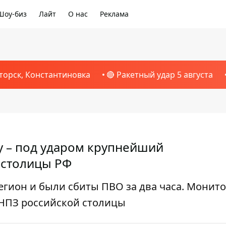
Шоу-биз
Лайт
О нас
Реклама
торск, Константиновка
🔴 Ракетный удар 5 августа
 – под ударом крупнейший
 столицы РФ
егион и были сбиты ПВО за два часа. Монит
НПЗ российской столицы