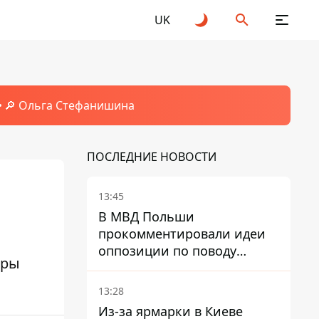
UK
🔎 Ольга Стефанишина
ПОСЛЕДНИЕ НОВОСТИ
13:45
В МВД Польши
прокомментировали идеи
оппозиции по поводу
оры
депортации украинских
мужчин - абсурд и популизм
13:28
Из-за ярмарки в Киеве