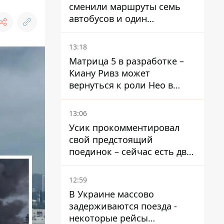
сменили маршруты семь
автобусов и один
троллейбус
13:18
Матрица 5 в разработке –
Киану Ривз может
вернуться к роли Нео в
пятой части
13:06
Усик прокомментировал
свой предстоящий
поединок – сейчас есть два
варианта
12:59
В Украине массово
задерживаются поезда -
некоторые рейсы