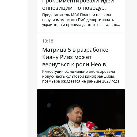
прокомментировали идеи
оппозиции по поводу
депортации украинских
Представитель МВД Польши назвала
популизмом планы ПиС депортировать
мужчин - абсурд и популизм
украинцев и привела данные о легальной
занятости
13:18
Матрица 5 в разработке –
Киану Ривз может
вернуться к роли Нео в
пятой части
Киностудия официально анонсировала
новую часть культовой кинофраншизы,
премьера ожидается не раньше 2028 года