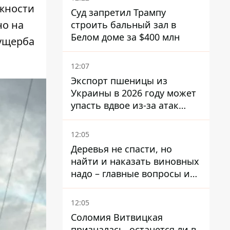
ожности
Суд запретил Трампу
но на
строить бальный зал в
Белом доме за $400 млн
 ущерба
12:07
Экспорт пшеницы из
Украины в 2026 году может
упасть вдвое из-за атак
россиян по портам
12:05
Деревья не спасти, но
найти и наказать виновных
надо – главные вопросы и
выводы из конфликта на
Теремках
12:05
Соломия Витвицкая
призналась, останется ли в