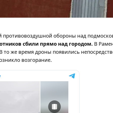
ой противовоздушной обороны над подмоск
отников сбили прямо над городом.
В Раме
В то же время дроны появились непосредст
возникло возгорание.