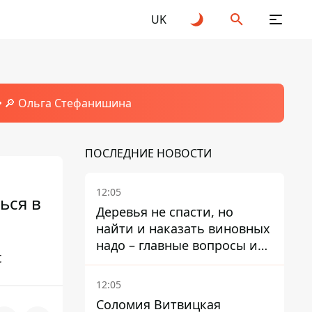
UK
🔎 Ольга Стефанишина
ПОСЛЕДНИЕ НОВОСТИ
12:05
ься в
Деревья не спасти, но
найти и наказать виновных
надо – главные вопросы и
t
выводы из конфликта на
Теремках
12:05
Соломия Витвицкая