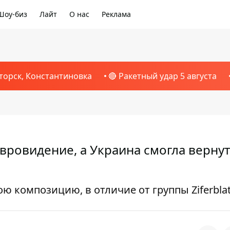
Шоу-биз
Лайт
О нас
Реклама
торск, Константиновка
🔴 Ракетный удар 5 августа
ровидение, а Украина смогла вернут
ю композицию, в отличие от группы Ziferbla