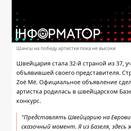
Шансы на победу артистки пока не высоки
Швейцария стала 32-й страной из 37, 
объявившей своего представителя. Ст
Zoë Më. Официальное объявление сдел
артистка родилась в швейцарском Базе
конкурс.
"Представлять Швейцарию на Евровид
сказочный момент. Я из Базеля, здесь