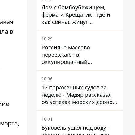
Дом с бомбоубежищем,
ферма и Крещатик - где и
авая
как сейчас живут
украинские знаменитости
ла в
10:29
Россияне массово
переезжают в
оккупированный
е
Мариуполь, а местных
оставляют без жилья
10:06
12 пораженных судов за
неделю - Мадяр рассказал
об успехах морских дронов
кие
в Черном и Азовском морях
10:01
 марта,
Буковель ушел под воду -
курорт накрыли мощные