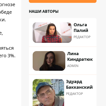
огнозе
НАШИ АВТОРЫ
обеде
ки.
Ольга
Палий
е,
РЕДАКТОР
няться
Лина
его 3%.
Киндратюк
ADMIN
Эдуард
Бакканский
РЕДАКТОР