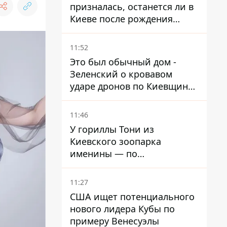
призналась, останется ли в
Киеве после рождения
ребенка
11:52
Это был обычный дом -
Зеленский о кровавом
ударе дронов по Киевщине,
где погибли дедушка,
бабушка и их малолетний
11:46
внук
У гориллы Тони из
Киевского зоопарка
именины — по
человеческим меркам ему
уже больше 90 лет
11:27
США ищет потенциального
нового лидера Кубы по
примеру Венесуэлы