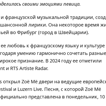
оделилась своими эмоциями певица.
 и французской музыкальной традиции, созд
 шансонной лирики. Она некоторое время жи
емьей во Фрибург (город в Швейцарии).
а ее любовь к французскому языку и культуре
агодаря умению гармонично сочетать разны
рокое признание. В 2024 году ее отметили
 и RTS Artiste Radar.
s открыл Zoë Më двери на ведущие европейс
tival и Luzern Live. Песня, с которой Zoë Më
фициально представлена ​​в понедельник, 10