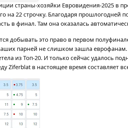
ции страны-хозяйки Евровидения-2025 в пр
о на 22 строчку. Благодаря прошлогодней п
асть в финал. Там она оказалась автоматичес
дется добывать это право в первом полуфинал
наших парней не слишком зашла еврофанам.
ела из Топ-20. И только сейчас удалось под
ду Ziferblat в настоящее время составляет вс