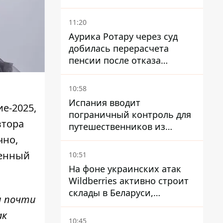
11:20
Аурика Ротару через суд
добилась перерасчета
пенсии после отказа
Пенсионного фонда
10:58
Испания вводит
ие-2025
,
пограничный контроль для
втора
путешественников из
Италии из-за
чно,
миграционного конфликта
сенный
10:51
На фоне украинских атак
Wildberries активно строит
склады в Беларуси,
и почти
Казахстане, Узбекистане
ак
10:45