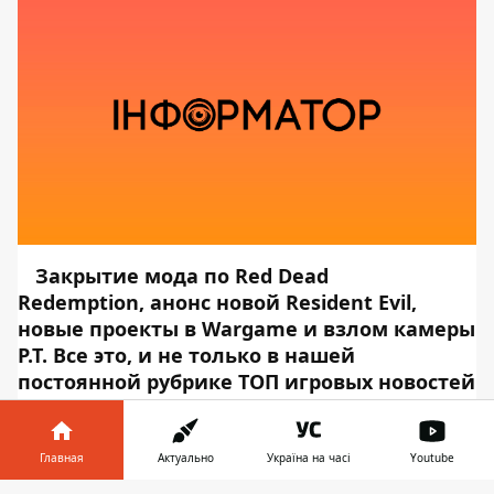
Закрытие мода по Red Dead
Redemption, анонс новой Resident Evil,
новые проекты в Wargame и взлом камеры
P.T. Все это, и не только в нашей
постоянной рубрике ТОП игровых новостей
дня.
Pokemon Masters заработала
Главная
Актуально
Україна на часі
Youtube
$26 миллионов за неделю