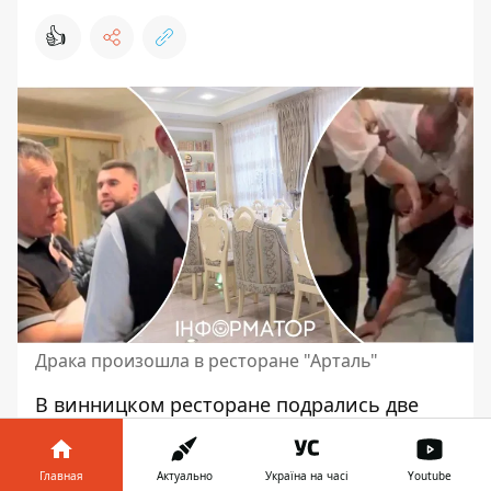
👍
Драка произошла в ресторане "Арталь"
В винницком ресторане подрались две
компании
через российскую музыку
. Что
интересно, в одной были работники
Главная
Актуально
Україна на часі
Youtube
военной контрразведки СБУ, в другой -