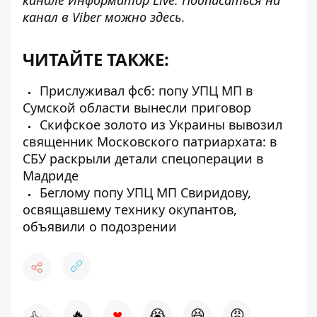
канале
Информатор Live
. Подписаться на
канал в Viber можно
здесь
.
ЧИТАЙТЕ ТАКЖЕ:
Прислуживал фсб: попу УПЦ МП в
Сумской области вынесли приговор
Скифское золото из Украины вывозил
священник Московского патриархата: в
СБУ раскрыли детали спецоперации в
Мадриде
Беглому попу УПЦ МП Свиридову,
освящавшему технику окупантов,
объявили о подозрении
♥
🔥
😭
😆
😡