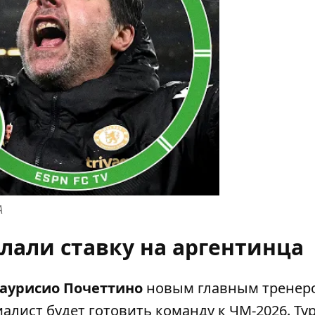
А
лали ставку на аргентинца
аурисио Почеттино
новым главным тренер
алист будет готовить команду к ЧМ-2026. Ту