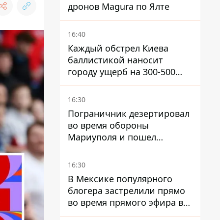
дронов Magura по Ялте
16:40
Каждый обстрел Киева
баллистикой наносит
городу ущерб на 300-500
миллионов - Петр
Пантелеев
16:30
Пограничник дезертировал
во время обороны
Мариуполя и пошел
служить в "ДНР" – ему
объявили подозрение,
16:30
грозит пожизненное
В Мексике популярного
блогера застрелили прямо
во время прямого эфира в
TikTok