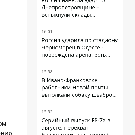
Россия нанесла удар по
Днепропетровщине –
вспыхнули склады
логистической компании
16:01
Россия ударила по стадиону
Черноморец в Одессе -
повреждена арена, есть
пострадавший
15:58
В Ивано-Франковске
работники Новой почты
вытолкали собаку шваброй
в 37-градусную жару -
реакция компании
15:52
Серийный выпуск FP-7X в
ом
августе, перехват
рнир
баллистики - следующий