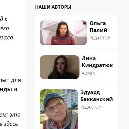
НАШИ АВТОРЫ
д к
Ольга
его
Палий
азала
РЕДАКТОР
Лина
Киндратюк
ADMIN
пыт для
анды
и
Эдуард
Бакканский
РЕДАКТОР
ом; это
 здесь