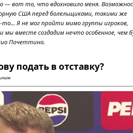
о — вот то, что вдохновило меня. Возможно
орную США перед болельщиками, такими же
то... Я не мог пройти мимо группы игроков,
и мы вместе создадим нечто особенное, чем 
исио Почеттино.
ову подать в отставку?
льным