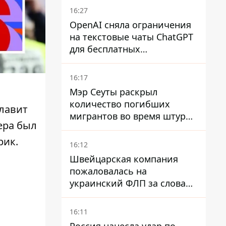
16:27
OpenAI сняла ограничения
на текстовые чаты ChatGPT
для бесплатных
пользователей
16:17
Мэр Сеуты раскрыл
количество погибших
главит
мигрантов во время штурма
ера был
границы
рик
.
16:12
Швейцарская компания
пожаловалась на
украинский ФЛП за слова
SUN SCRIPTION на упаковке
крема - АМКУ наложил
16:11
штраф