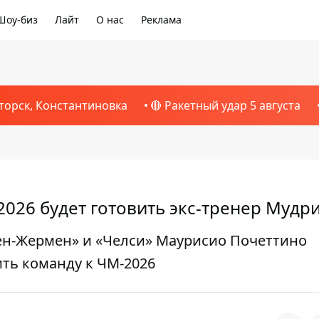
Шоу-биз
Лайт
О нас
Реклама
торск, Константиновка
🔴 Ракетный удар 5 августа
26 будет готовить экс-тренер Мудр
ен-Жермен» и «Челси» Маурисио Почеттино
ить команду к ЧМ-2026