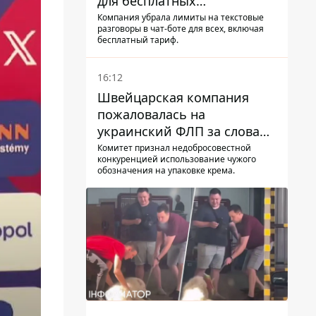
для бесплатных
пользователей
Компания убрала лимиты на текстовые
разговоры в чат-боте для всех, включая
бесплатный тариф.
16:12
Швейцарская компания
пожаловалась на
украинский ФЛП за слова
SUN SCRIPTION на упаковке
Комитет признал недобросовестной
конкуренцией использование чужого
крема - АМКУ наложил
обозначения на упаковке крема.
штраф